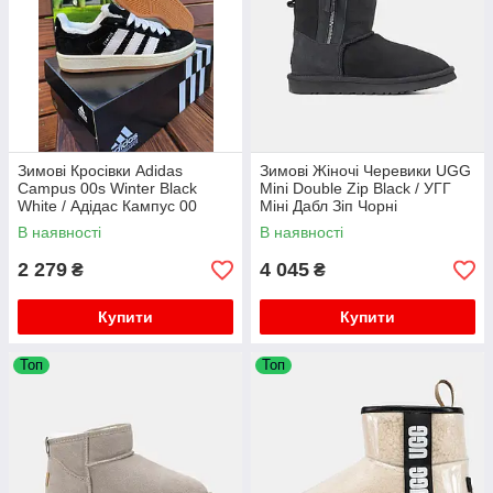
Зимові Кросівки Adidas
Зимові Жіночі Черевики UGG
Campus 00s Winter Black
Mini Double Zip Black / УГГ
White / Адідас Кампус 00
Міні Дабл Зіп Чорні
Чорні з Білим (Хутро)
В наявності
В наявності
2 279
4 045
₴
₴
Купити
Купити
Топ
Топ