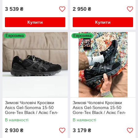
3 539
2 950
₴
₴
Купити
Купити
Еврозима
Еврозима
Зимові Чоловічі Кросівки
Зимові Чоловічі Кросівки
Asics Gel-Sonoma 15-50
Asics Gel-Sonoma 15-50
Gore-Tex Black / Асікс Гел-
Gore-Tex Black / Асікс Гел-
Сонома 15-50 Гор Текс Чорні
Сонома 15-50 Гор Текс Чорні
В наявності
В наявності
2 930
3 179
₴
₴