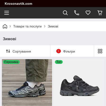
Krosonavtik.com
Товари та послуги
Зимові
Зимові
Сортування
0
Фільтри
Еврозима
Топ