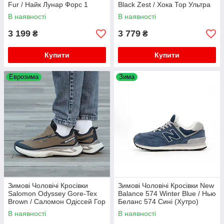
Fur / Найк Лунар Форс 1
Black Zest / Хока Тор Ультра
Дакбут 17 Чорні (Хутро)
Гор Текс Зест Низькі Чорні
В наявності
В наявності
3 199
3 779
₴
₴
Купити
Купити
Еврозима
Зима
Зимові Чоловічі Кросівки
Зимові Чоловічі Кросівки New
Salomon Odyssey Gore-Tex
Balance 574 Winter Blue / Нью
Brown / Саломон Одіссей Гор
Белaнс 574 Сині (Хутро)
Текс Коричневі
В наявності
В наявності