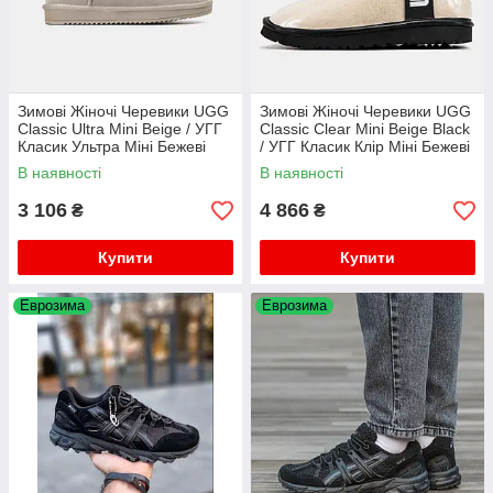
Зимові Жіночі Черевики UGG
Зимові Жіночі Черевики UGG
Classic Ultra Mini Beige / УГГ
Classic Clear Mini Beige Black
Класик Ультра Міні Бежеві
/ УГГ Класик Клір Міні Бежеві
з Чорним
В наявності
В наявності
3 106
4 866
₴
₴
Купити
Купити
Еврозима
Еврозима