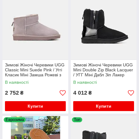
Зимові Жіночі Черевики UGG
Зимові Жіночі Черевики UGG
Classic Mini Suede Pink / Уггі
Mini Double Zip Black Lacquer
Класик Міні Замша Рожеві з
/ УГГ Міні Дабл Зіп Лакер
Хутром
Чорні
В наявності
В наявності
2 752
4 012
₴
₴
Купити
Купити
Еврозима
Топ