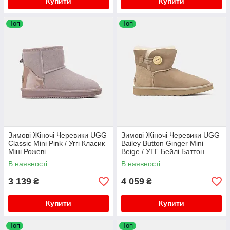
Купити
Купити
Топ
Топ
Зимові Жіночі Черевики UGG
Зимові Жіночі Черевики UGG
Classic Mini Pink / Уггі Класик
Bailey Button Ginger Mini
Міні Рожеві
Beige / УГГ Бейлі Баттон
Джинджер Міні Бежеві
В наявності
В наявності
3 139
4 059
₴
₴
Купити
Купити
Топ
Топ