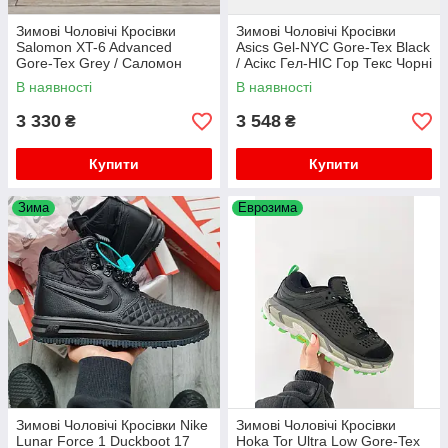
Зимові Чоловічі Кросівки
Зимові Чоловічі Кросівки
Salomon XT-6 Advanced
Asics Gel-NYC Gore-Tex Black
Gore-Tex Grey / Саломон
/ Асікс Гел-НІС Гор Текс Чорні
ХТ-6 Адванст Гор Текс Сірі з
В наявності
В наявності
Чорним
3 330
3 548
₴
₴
Купити
Купити
Зима
Еврозима
Зимові Чоловічі Кросівки Nike
Зимові Чоловічі Кросівки
Lunar Force 1 Duckboot 17
Hoka Tor Ultra Low Gore-Tex