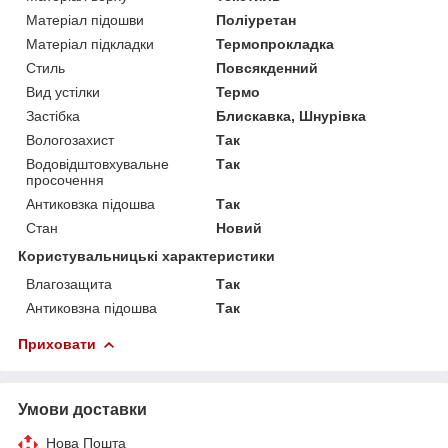
Матеріал підошви
Поліуретан
Матеріал підкладки
Термопрокладка
Стиль
Повсякденний
Вид устілки
Термо
Застібка
Блискавка, Шнурівка
Вологозахист
Так
Водовідштовхувальне
Так
просочення
Антиковзка підошва
Так
Стан
Новий
Користувальницькі характеристики
Влагозащита
Так
Антиковзна підошва
Так
Приховати
Умови доставки
Нова Пошта