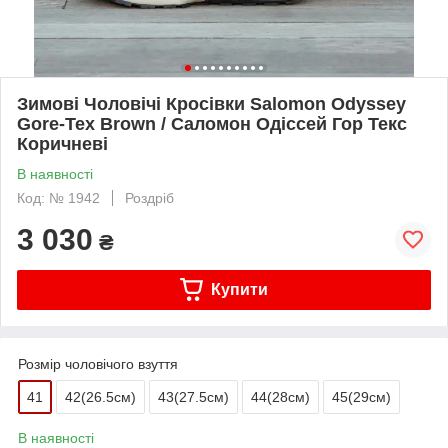
Зимові Чоловічі Кросівки Salomon Odyssey
Gore-Tex Brown / Саломон Одіссей Гор Текс
Коричневі
В наявності
Код: № 1942
Роздріб
3 030
₴
Купити
Розмір чоловічого взуття
41
42(26.5см)
43(27.5см)
44(28cм)
45(29cм)
В наявності