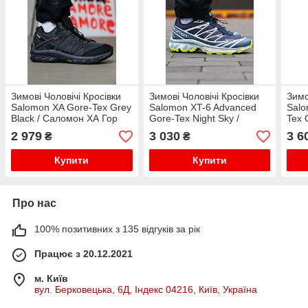
Зимові Чоловічі Кросівки
Зимові Чоловічі Кросівки
Зимо
Salomon XA Gore-Tex Grey
Salomon XT-6 Advanced
Salo
Black / Саломон ХА Гор
Gore-Tex Night Sky /
Tex 
Текс Сірі з Чорним (Хутро)
Саломон ХТ-6 Адванст
Одіс
2 979
3 030
3 6
₴
₴
Гор Текс Найт Сині
Купити
Купити
Про нас
100% позитивних з 135 відгуків за рік
Працює з 20.12.2021
м. Київ
вул. Берковецька, 6Д, Індекс 04216, Київ, Україна