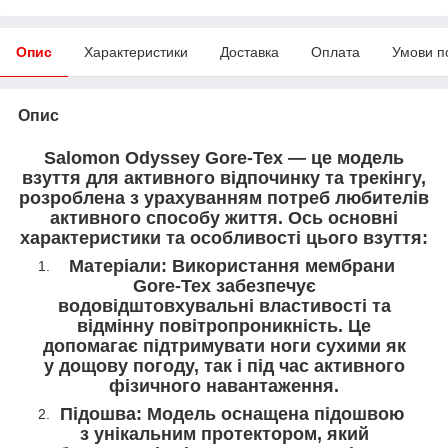
Опис
Характеристики
Доставка
Оплата
Умови п
Опис
Salomon Odyssey Gore-Tex — це модель
взуття для активного відпочинку та трекінгу,
розроблена з урахуванням потреб любителів
активного способу життя. Ось основні
характеристики та особливості цього взуття:
Матеріали: Використання мембрани
Gore-Tex забезпечує
водовідштовхувальні властивості та
відмінну повітропроникність. Це
допомагає підтримувати ноги сухими як
у дощову погоду, так і під час активного
фізичного навантаження.
Підошва: Модель оснащена підошвою
з унікальним протектором, який