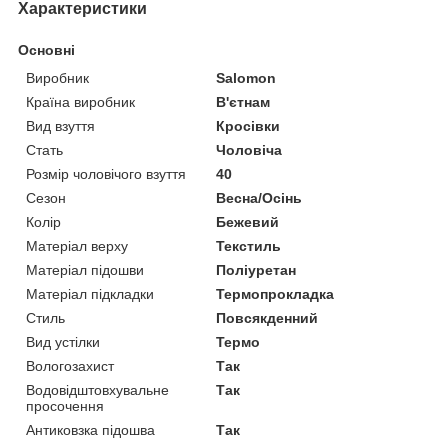
Характеристики
Основні
Виробник
Salomon
Країна виробник
В'єтнам
Вид взуття
Кросівки
Стать
Чоловіча
Розмір чоловічого взуття
40
Сезон
Весна/Осінь
Колір
Бежевий
Матеріал верху
Текстиль
Матеріал підошви
Поліуретан
Матеріал підкладки
Термопрокладка
Стиль
Повсякденний
Вид устілки
Термо
Вологозахист
Так
Водовідштовхувальне
Так
просочення
Антиковзка підошва
Так