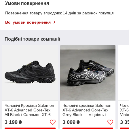
Умови повернення
Повернення товару впродовж 14 днів за рахунок покупця
Всі умови повернення
Подібні товари компанії
Чоловічі Кросівки Salomon
Чоловічі кросівки Salomon
Чоло
XT-6 Advanced Gore-Tex
XT-6 Advanced Gore-Tex
XT-6
All Black / Саломон ХТ-6
Grey Black — міцність і
Vint
Адванст Гор Текс Олл
комфорт на кожен день
крос
3 199
3 099
3 3
₴
₴
Чорні