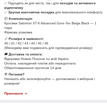
✅ Підходять як для міста, так і для
походів та активного
відпочинку
✅
Зручна анатомічна посадка
для максимального комфорту
📦
Комплектація:
Кросівки Salomon XT-6 Advanced Gore-Tex Beige Black — 1
пара
Фірмова упаковка
📏
Розміри в наявності:
40 / 41 / 42 / 43 / 44 / 45 / 46
(Менеджер вам подзвонить для підтвердження розміру)
🚚
Доставка та оплата:
Відправка Новою Поштою по всій Україні
Оплата: накладений платіж або передоплата
Обмін/повернення протягом 14 днів
💬
Питання?
Напишіть або зателефонуйте — допоможемо з вибором і
розміром!
Приховати