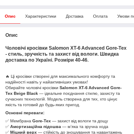
Опис
Характеристики
Доставка
Оплата
Умови п
Опис
Чоловічі кросівки Salomon XT-6 Advanced Gore-Tex
- стиль, зручність та захист від вологи. Швидка
доставка по Україні. Розміри 40-46.
🔥 Ці кросівки створені для максимального комфорту та
надійності навіть у найактивніших умовах!
Обирайте чоловічі кросівки
Salomon XT-6 Advanced Gore-
Tex Beige Black
— ідеальне поєднання стилю, захисту та
сучасних технологій. Модель створена для тих, хто цінує
якість та готовий до будь-яких пригод.
Основні переваги:
✅ Мембрана
Gore-Tex
— захист від вологи та дощу
✅
Амортизаційна підошва
— м’яка та зручна хода
✅
Міцний верх
— стійкість до зношування та навантажень