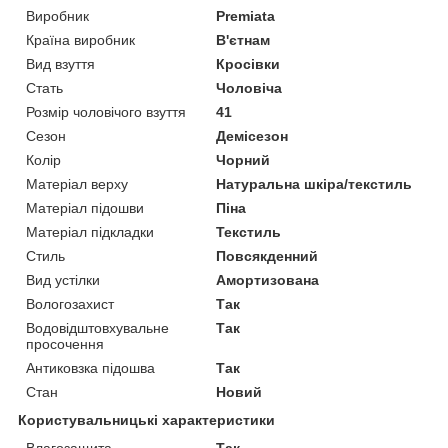
Виробник
Premiata
Країна виробник
В'єтнам
Вид взуття
Кросівки
Стать
Чоловіча
Розмір чоловічого взуття
41
Сезон
Демісезон
Колір
Чорний
Матеріал верху
Натуральна шкіра/текстиль
Матеріал підошви
Піна
Матеріал підкладки
Текстиль
Стиль
Повсякденний
Вид устілки
Амортизована
Вологозахист
Так
Водовідштовхувальне
Так
просочення
Антиковзка підошва
Так
Стан
Новий
Користувальницькі характеристики
Влагозащита
Так