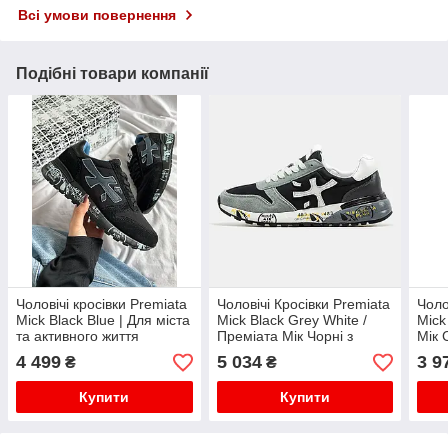
Всі умови повернення
Подібні товари компанії
Чоловічі кросівки Premiata
Чоловічі Кросівки Premiata
Чоло
Mick Black Blue | Для міста
Mick Black Grey White /
Mick
та активного життя
Преміата Мік Чорні з
Мік 
Сірим та Білим
4 499
5 034
3 9
₴
₴
Купити
Купити