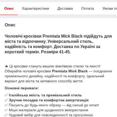
Опис
Характеристики
Доставка
Оплата
Умови п
Опис
Чоловічі кросівки Premiata Mick Black підійдуть для
міста та відпочинку. Універсальний стиль,
надійність та комфорт. Доставка по Україні за
короткий термін. Розміри 41-45.
🔥 Ці кросівки стануть вашою візитівкою стилю та якості!
Обирайте чоловічі кросівки
Premiata Mick Black
— поєднання
преміального дизайну, надійності та комфорту. Ідеальний
варіант для міста та активного способу життя.
Основні переваги:
✅
Італійська якість та преміальний стиль
✅
Зручна посадка та комфортна амортизація
✅ Пасують до будь-якого образу — від casual до smart
✅ Міцні матеріали для щоденного використання
✅ Чудовий вибір для повсякденності та прогулянок