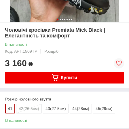
Чоловічі кросівки Premiata Mick Black |
Елегантність та комфорт
В наявності
Код: АРТ:1509TP
Роздріб
3 160
₴
Купити
Розмір чоловічого взуття
41
42(26.5см)
43(27.5см)
44(28cм)
45(29cм)
В наявності