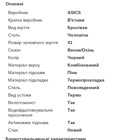
Основні
Виробник
ASICS
Країна виробник
В'єтнам
Вид взуття
Кросівки
Стать
Чоловіча
Розмір чоловічого взуття
41
Сезон
Весна/Осінь
Колір
Чорний
Матеріал верху
Комбінований
Матеріал підошви
Піна
Матеріал підкладки
Термопрокладка
Стиль
Повсякденний
Вид устілки
Термо
Вологозахист
Так
Водовідштовхувальне
Так
просочення
Антиковзка підошва
Так
Стан
Новий
Користувальницькі характеристики