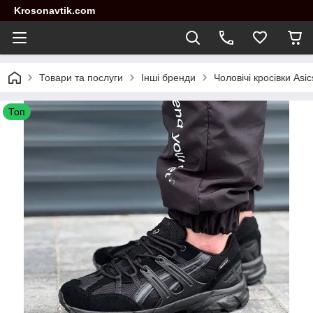
Krosonavtik.com
Товари та послуги
Інші бренди
Чоловічі кросівки Asi
Топ