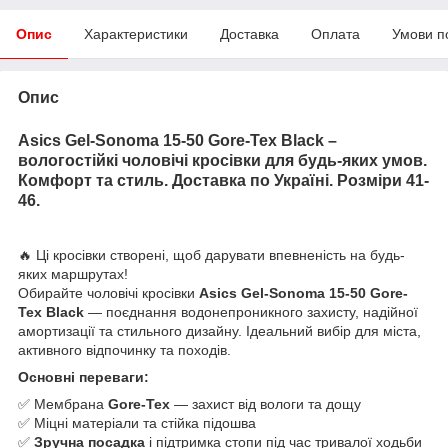
Опис
Характеристики
Доставка
Оплата
Умови п
Опис
Asics Gel-Sonoma 15-50 Gore-Tex Black –
вологостійкі чоловічі кросівки для будь-яких умов.
Комфорт та стиль. Доставка по Україні. Розміри 41-
46.
🔥 Ці кросівки створені, щоб дарувати впевненість на будь-
яких маршрутах!
Обирайте чоловічі кросівки
Asics Gel-Sonoma 15-50 Gore-
Tex Black
— поєднання водонепроникного захисту, надійної
амортизації та стильного дизайну. Ідеальний вибір для міста,
активного відпочинку та походів.
Основні переваги:
✅ Мембрана
Gore-Tex
— захист від вологи та дощу
✅ Міцні матеріали та стійка підошва
✅
Зручна посадка
і підтримка стопи під час тривалої ходьби