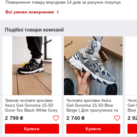
Повернення товару впродовж 14 днів за рахунок покупця
Всі умови повернення
Подібні товари компанії
Зимові чоловічі кросівки
Чоловічі кросівки Asics
Чоло
Asics Gel-Sonoma 15-50
Gel-Sonoma 15-50 Blue
Gel-
Gore-Tex Black White Grey
Beige | Для прогулянок та
Blue 
| Стійкі та практичні
активного дня
акти
2 799
2 740
2 9
₴
₴
Купити
Купити