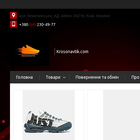
вул. Берковецька, 6Д, Індекс 04216, Київ, Україна
+380
(66)
230-49-77
Krosonavtik.com
Головна
Товари
Повернення та обмін
Про