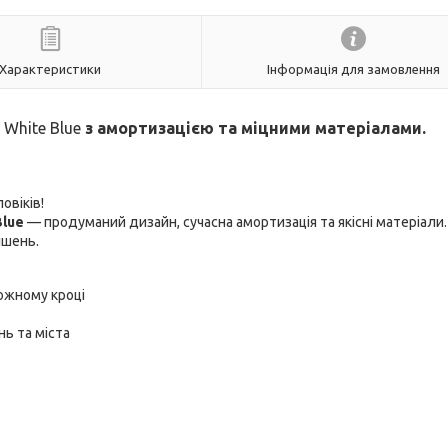
Характеристики
Інформація для замовлення
t White Blue
з амортизацією та міцними матеріалами.
овіків!
Blue
— продуманий дизайн, сучасна амортизація та якісні матеріали.
ішень.
кожному кроці
ь та міста