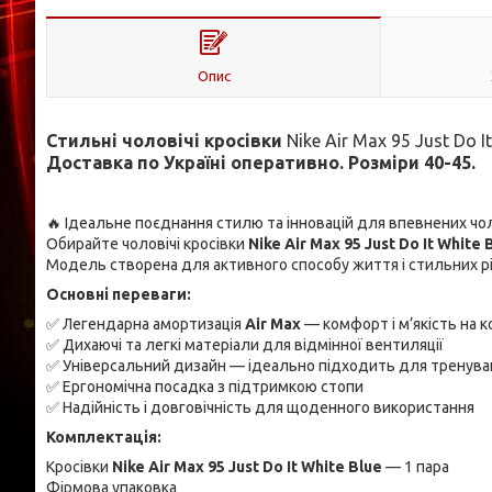
Опис
Стильні чоловічі кросівки
Nike Air Max 95 Just Do I
Доставка по Україні оперативно. Розміри 40-45.
🔥 Ідеальне поєднання стилю та інновацій для впевнених чол
Обирайте чоловічі кросівки
Nike Air Max 95 Just Do It White 
Модель створена для активного способу життя і стильних р
Основні переваги:
✅ Легендарна амортизація
Air Max
— комфорт і м’якість на 
✅ Дихаючі та легкі матеріали для відмінної вентиляції
✅ Універсальний дизайн — ідеально підходить для тренуван
✅ Ергономічна посадка з підтримкою стопи
✅ Надійність і довговічність для щоденного використання
Комплектація:
Кросівки
Nike Air Max 95 Just Do It White Blue
— 1 пара
Фірмова упаковка