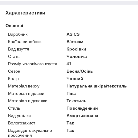
Характеристики
Основні
Виробник
ASICS
Країна виробник
В'єтнам
Вид взуття
Кросівки
Стать
Чоловіча
Розмір чоловічого взуття
41
Сезон
Весна/Осінь
Колір
Чорний
Матеріал верху
Натуральна шкіра/текстиль
Матеріал підошви
Піна
Матеріал підкладки
Текстиль
Стиль
Повсякденний
Вид устілки
Амортизована
Вологозахист
Так
Водовідштовхувальне
Так
просочення