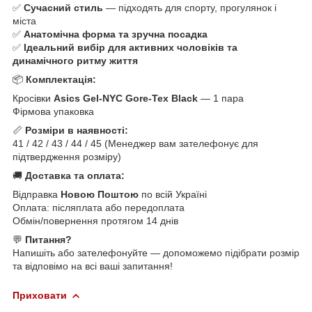
✅
Сучасний стиль
— підходять для спорту, прогулянок і
міста
✅
Анатомічна форма та зручна посадка
✅
Ідеальний вибір для активних чоловіків та
динамічного ритму життя
📦
Комплектація:
Кросівки
Asics Gel-NYC Gore-Tex Black
— 1 пара
Фірмова упаковка
📏
Розміри в наявності:
41 / 42 / 43 / 44 / 45 (Менеджер вам зателефонує для
підтвердження розміру)
🚚
Доставка та оплата:
Відправка
Новою Поштою
по всій Україні
Оплата: післяплата або передоплата
Обмін/повернення протягом 14 днів
💬
Питання?
Напишіть або зателефонуйте — допоможемо підібрати розмір
та відповімо на всі ваші запитання!
Приховати