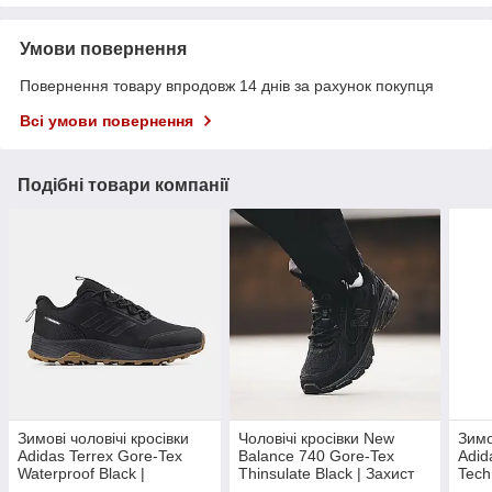
Умови повернення
Повернення товару впродовж 14 днів за рахунок покупця
Всі умови повернення
Подібні товари компанії
Зимові чоловічі кросівки
Чоловічі кросівки New
Зимо
Adidas Terrex Gore-Tex
Balance 740 Gore-Tex
Adid
Waterproof Black |
Thinsulate Black | Захист
Tech
Комфорт і захист від
від вологи та холоду
| За