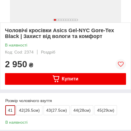
Чоловічі кросівки Asics Gel-NYC Gore-Tex
Black | Захист від вологи та комфорт
В наявності
Код: Cod: 2374
Роздріб
2 950
₴
Купити
Розмір чоловічого взуття
41
42(26.5см)
43(27.5см)
44(28cм)
45(29cм)
В наявності