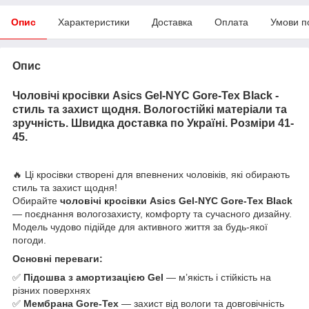
Опис
Характеристики
Доставка
Оплата
Умови п
Опис
Чоловічі кросівки Asics Gel-NYC Gore-Tex Black -
стиль та захист щодня. Вологостійкі матеріали та
зручність. Швидка доставка по Україні. Розміри 41-
45.
🔥 Ці кросівки створені для впевнених чоловіків, які обирають
стиль та захист щодня!
Обирайте
чоловічі кросівки Asics Gel-NYC Gore-Tex Black
— поєднання вологозахисту, комфорту та сучасного дизайну.
Модель чудово підійде для активного життя за будь-якої
погоди.
Основні переваги:
✅
Підошва з амортизацією Gel
— м’якість і стійкість на
різних поверхнях
✅
Мембрана Gore-Tex
— захист від вологи та довговічність