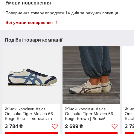
Умови повернення
Повернення товару впродовж 14 днів за рахунок покупця
Всі умови повернення
Подібні товари компанії
Жіночі кросівки Asics
Жіночі кросівки Asics
Жіно
Onitsuka Tiger Mexico 66
Onitsuka Tiger Mexico 66
Onit
Beige Blue — легкість та
Beige Brown | Легкий
Blac
елегантність у кожному
дизайн і надійність
наді
3 784
2 699
3 7
₴
₴
кроці