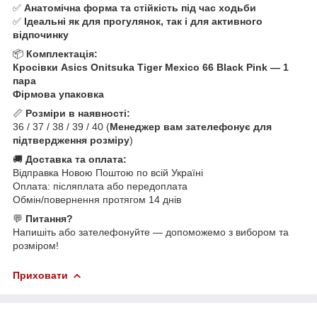
✅
Анатомічна форма та стійкість під час ходьби
✅
Ідеальні як для прогулянок, так і для активного
відпочинку
📦
Комплектація:
Кросівки Asics Onitsuka Tiger Mexico 66 Black Pink — 1
пара
Фірмова упаковка
📏
Розміри в наявності:
36 / 37 / 38 / 39 / 40 (
Менеджер вам зателефонує для
підтвердження розміру
)
🚚
Доставка та оплата:
Відправка Новою Поштою по всій Україні
Оплата: післяплата або передоплата
Обмін/повернення протягом 14 днів
💬
Питання?
Напишіть або зателефонуйте — допоможемо з вибором та
розміром!
Приховати