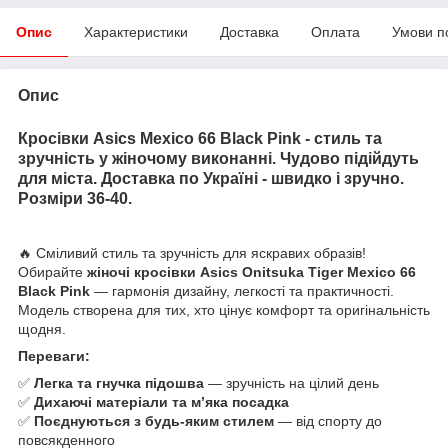
Опис
Характеристики
Доставка
Оплата
Умови п
Опис
Кросівки Asics Mexico 66 Black Pink - стиль та
зручність у жіночому виконанні. Чудово підійдуть
для міста. Доставка по Україні - швидко і зручно.
Розміри 36-40.
🔥 Сміливий стиль та зручність для яскравих образів!
Обирайте
жіночі кросівки Asics Onitsuka Tiger Mexico 66
Black Pink
— гармонія дизайну, легкості та практичності.
Модель створена для тих, хто цінує комфорт та оригінальність
щодня.
Переваги:
✅
Легка та гнучка підошва
— зручність на цілий день
✅
Дихаючі матеріали та м’яка посадка
✅
Поєднуються з будь-яким стилем
— від спорту до
повсякденного