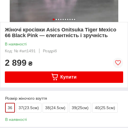
Жіночі кросівки Asics Onitsuka Tiger Mexico
66 Black Pink — елегантність і зручність
В наявності
Код: № #art1491
Роздріб
2 899
₴
Купити
Розмір жіночого взуття
36
37(23.5см)
38(24.5см)
39(25см)
40(25.5cм)
В наявності