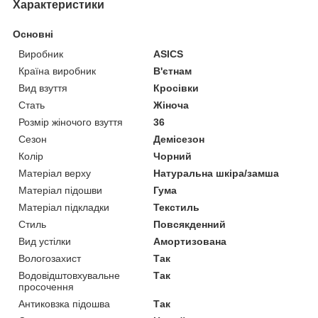
Характеристики
Основні
Виробник
ASICS
Країна виробник
В'єтнам
Вид взуття
Кросівки
Стать
Жіноча
Розмір жіночого взуття
36
Сезон
Демісезон
Колір
Чорний
Матеріал верху
Натуральна шкіра/замша
Матеріал підошви
Гума
Матеріал підкладки
Текстиль
Стиль
Повсякденний
Вид устілки
Амортизована
Вологозахист
Так
Водовідштовхувальне
Так
просочення
Антиковзка підошва
Так