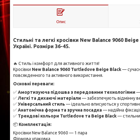
Опис
Стильні та легкі кросівки New Balance 9060 Beig
Україні. Розміри 36-45.
🔥 Стиль і комфорт для активного життя!
Кросівки
New Balance 9060 Turtledove Beige Black
— сучасн
повсякденного та активного використання.
Основні переваги:
✅
Амортизуюча підошва з передовими технологіями
— 
✅
Легкі та дихаючі матеріали
— забезпечують відмінну в
✅
Універсальний стиль
— ідеально вписуються у спортивни
✅
Анатомічна форма та зручна посадка
— надійна фіксаці
✅
Трендові кольори Turtledove та Beige Black
— стильний
📦
Комплектація:
Кросівки New Balance 9060 — 1 пара
Фірмова упаковка