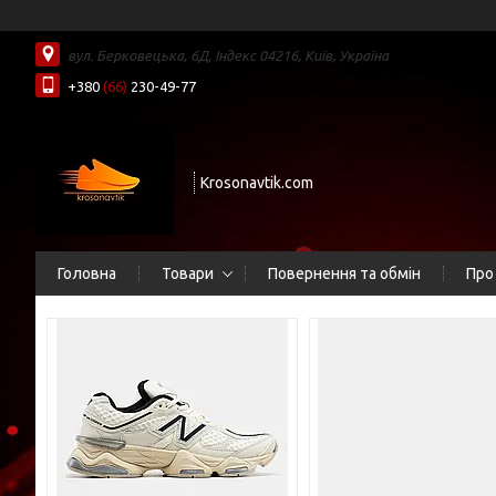
вул. Берковецька, 6Д, Індекс 04216, Київ, Україна
+380
(66)
230-49-77
Krosonavtik.com
Головна
Товари
Повернення та обмін
Про