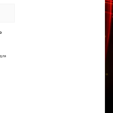
о
 для