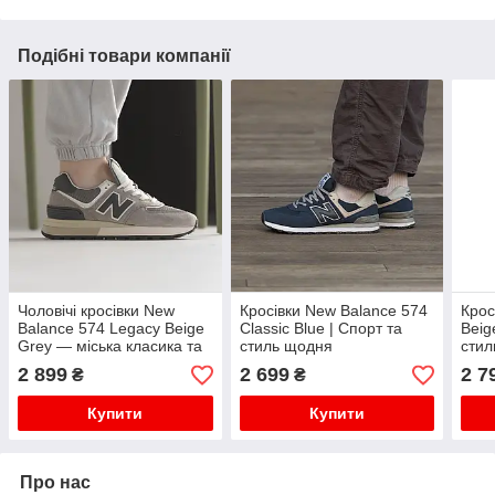
Подібні товари компанії
Чоловічі кросівки New
Кросівки New Balance 574
Крос
Balance 574 Legacy Beige
Classic Blue | Спорт та
Beig
Grey — міська класика та
стиль щодня
стил
комфорт
2 899
2 699
2 7
₴
₴
Купити
Купити
Про нас