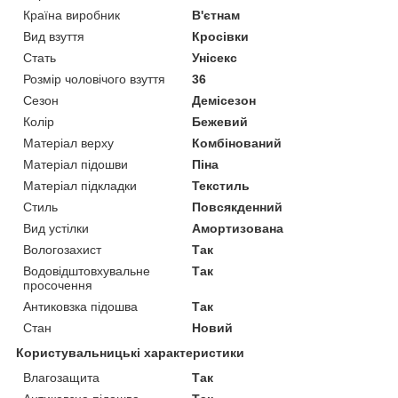
Країна виробник
В'єтнам
Вид взуття
Кросівки
Стать
Унісекс
Розмір чоловічого взуття
36
Сезон
Демісезон
Колір
Бежевий
Матеріал верху
Комбінований
Матеріал підошви
Піна
Матеріал підкладки
Текстиль
Стиль
Повсякденний
Вид устілки
Амортизована
Вологозахист
Так
Водовідштовхувальне
Так
просочення
Антиковзка підошва
Так
Стан
Новий
Користувальницькі характеристики
Влагозащита
Так