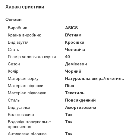
Характеристики
Основні
Виробник
ASICS
Країна виробник
В'єтнам
Вид взуття
Кросівки
Стать
Чоловіча
Розмір чоловічого взуття
40
Сезон
Демісезон
Колір
Чорний
Матеріал верху
Натуральна шкіра/текстиль
Матеріал підошви
Піна
Матеріал підкладки
Текстиль
Стиль
Повсякденний
Вид устілки
Амортизована
Вологозахист
Так
Водовідштовхувальне
Так
просочення
Антиковзка підошва
Так