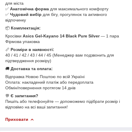
для міста
✅
Анатомічна форма
для максимального комфорту
✅
Чудовий вибір
для бігу, прогулянок та активного
відпочинку
📦
Комплектація:
Кросівки
Asics Gel-Kayano 14 Black Pure Silver
— 1 пара
Фірмова упаковка
📏
Розміри в наявності:
40 / 41 / 42 / 43 / 44 / 45 (Менеджер вам подзвонить для
підтвердження розміру)
🚚
Доставка та оплата:
Відправка Новою Поштою по всій Україні
Оплата: накладений платіж або передоплата
Обмін/повернення протягом 14 днів
💬
Є запитання?
Пишіть або телефонуйте — допоможемо підібрати розмір і
відповімо на всі ваші запитання!
Приховати