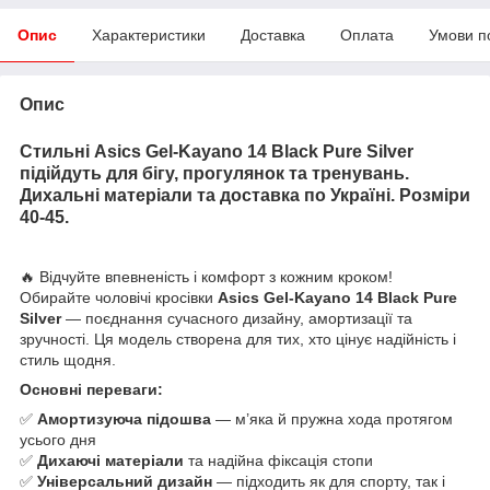
Опис
Характеристики
Доставка
Оплата
Умови п
Опис
Стильні Asics Gel-Kayano 14 Black Pure Silver
підійдуть для бігу, прогулянок та тренувань.
Дихальні матеріали та доставка по Україні. Розміри
40-45.
🔥 Відчуйте впевненість і комфорт з кожним кроком!
Обирайте чоловічі кросівки
Asics Gel-Kayano 14 Black Pure
Silver
— поєднання сучасного дизайну, амортизації та
зручності. Ця модель створена для тих, хто цінує надійність і
стиль щодня.
Основні переваги:
✅
Амортизуюча підошва
— м’яка й пружна хода протягом
усього дня
✅
Дихаючі матеріали
та надійна фіксація стопи
✅
Універсальний дизайн
— підходить як для спорту, так і