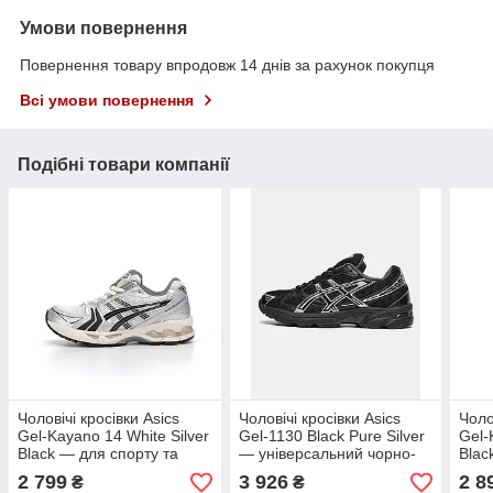
Умови повернення
Повернення товару впродовж 14 днів за рахунок покупця
Всі умови повернення
Подібні товари компанії
Чоловічі кросівки Asics
Чоловічі кросівки Asics
Чоло
Gel-Kayano 14 White Silver
Gel-1130 Black Pure Silver
Gel-
Black — для спорту та
— універсальний чорно-
Blac
стилю
сріблястий дизайн
2 799
3 926
2 8
₴
₴