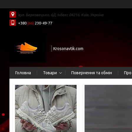
вул. Берковецька, 6Д, Індекс 04216, Київ, Україна
+380
(66)
230-49-77
Krosonavtik.com
Головна
Товари
Повернення та обмін
Про