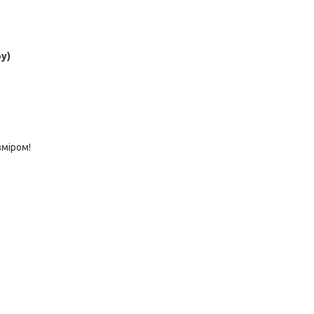
у)
міром!