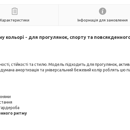
Характеристики
Інформація для замовлення
ому кольорі - для прогулянок, спорту та повсякденног
ості, стійкості та стилю. Модель підходить для прогулянок, акти
одумана амортизація та універсальний бежевий колір роблять цю п
хнями
стання
 гардероба
денного ритму