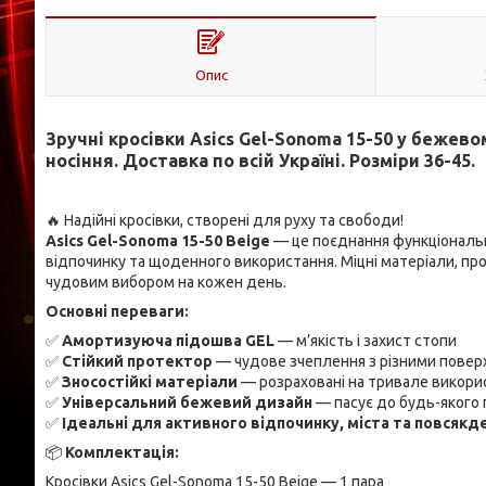
Опис
Зручні кросівки Asics Gel-Sonoma 15-50 у бежев
носіння. Доставка по всій Україні. Розміри 36-45.
🔥 Надійні кросівки, створені для руху та свободи!
Asics Gel-Sonoma 15-50 Beige
— це поєднання функціональн
відпочинку та щоденного використання. Міцні матеріали, пр
чудовим вибором на кожен день.
Основні переваги:
✅
Амортизуюча підошва GEL
— м’якість і захист стопи
✅
Стійкий протектор
— чудове зчеплення з різними повер
✅
Зносостійкі матеріали
— розраховані на тривале викори
✅
Універсальний бежевий дизайн
— пасує до будь-якого
✅
Ідеальні для активного відпочинку, міста та повсяк
📦
Комплектація:
Кросівки Asics Gel-Sonoma 15-50 Beige — 1 пара