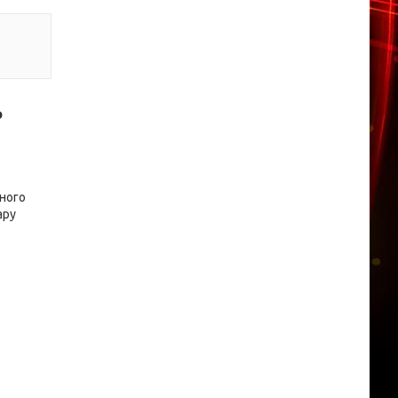
о
вного
ару