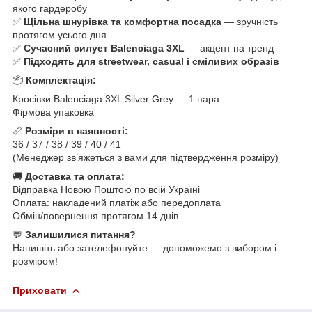
якого гардеробу
✅
Щільна шнурівка та комфортна посадка
— зручність
протягом усього дня
✅
Сучасний силует Balenciaga 3XL
— акцент на тренд
✅
Підходять для streetwear, casual і сміливих образів
📦
Комплектація:
Кросівки Balenciaga 3XL Silver Grey — 1 пара
Фірмова упаковка
📏
Розміри в наявності:
36 / 37 / 38 / 39 / 40 / 41
(Менеджер зв’яжеться з вами для підтвердження розміру)
🚚
Доставка та оплата:
Відправка Новою Поштою по всій Україні
Оплата: накладений платіж або передоплата
Обмін/повернення протягом 14 днів
💬
Залишилися питання?
Напишіть або зателефонуйте — допоможемо з вибором і
розміром!
Приховати