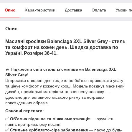
Опис
Характеристики
Доставка
Оплата
Умови п
Опис
Масивні кросівки Balenciaga 3XL Silver Grey - стиль
та комфорт на кожен день. Швидка доставка по
Україні. Розміри 36-41.
🔥
Підкресли свій стиль із сміливими Balenciaga 3XL
Silver Grey!
Ці кросівки створені для тих, хто не боїться привертати увагу
та цінує комфорт у кожному кроці. Модель поєднує масивний
дизайн, преміальні матеріали та впевнену посадку —
ідеально для активного міського ритму та яскравих
повсякденних образів.
Основні переваги:
✅
Об’ємна підошва та м’яка амортизація
— зручність
навіть при тривалому носінні
✅
Стильне сріблясто-сіре забарвлення
— пасує до будь-