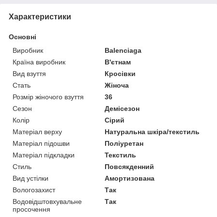
Характеристики
Основні
Виробник
Balenciaga
Країна виробник
В'єтнам
Вид взуття
Кросівки
Стать
Жіноча
Розмір жіночого взуття
36
Сезон
Демісезон
Колір
Сірий
Матеріал верху
Натуральна шкіра/текстиль
Матеріал підошви
Поліуретан
Матеріал підкладки
Текстиль
Стиль
Повсякденний
Вид устілки
Амортизована
Вологозахист
Так
Водовідштовхувальне
Так
просочення