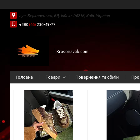
вул. Берковецька, 6Д, Індекс 04216, Київ, Україна
+380
(66)
230-49-77
Krosonavtik.com
Головна
Товари
Повернення та обмін
Про