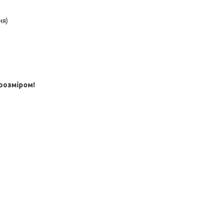
ня)
розміром!