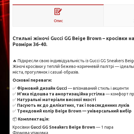
Опис
Стильні жіночі Gucci GG Beige Brown – кросівки н
Розміри 36-40.
🔥 Підкресли свою індивідуальність із Gucci GG Sneakers Beig
Жіночі кросівки у теплій бежево-коричневій палітрі — ідеал
міста, прогулянок і casual-образів.
Основні переваги:
✅
Фірмовий дизайн Gucci
— впізнаваний стиль і акценти
✅
М’яка підошва та амортизаційна устілка
— комфорт пр
✅
Натуральні матеріали високої якості
✅
Пасують як до делікатних, так і повсякденних луків
✅
Трендовий колір Beige Brown — універсальний вибір
📦
Комплектація:
Кросівки
Gucci GG Sneakers Beige Brown
— 1 пара
Фірмова упаковка