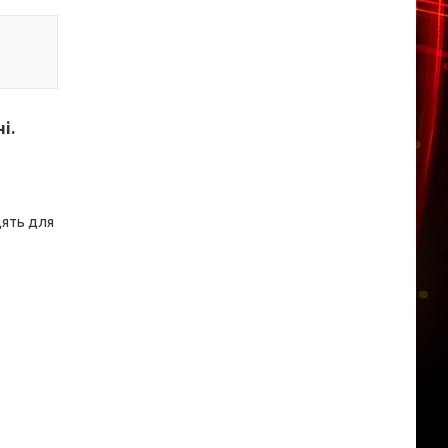
і.
дять для