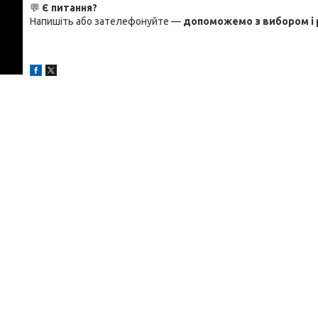
💬
Є питання?
Напишіть або зателефонуйте —
допоможемо з вибором і 