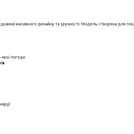
днання масивного дизайну та зручності. Модель створена для тих,
-якої погоди
зів
зміру)