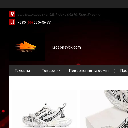
вул. Берковецька, 6Д, Індекс 04216, Київ, Україна
+380
(66)
230-49-77
Krosonavtik.com
Головна
Товари
Повернення та обмін
Про