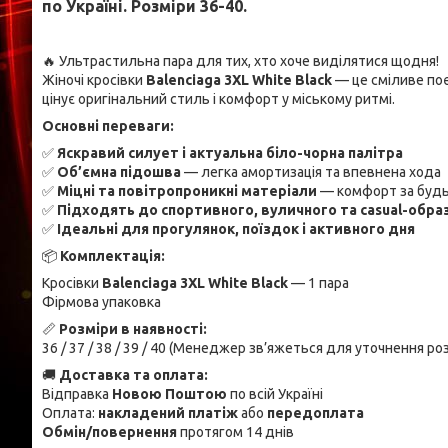
по Україні. Розміри 36-40.
🔥 Ультрастильна пара для тих, хто хоче виділятися щодня!
Жіночі кросівки
Balenciaga 3XL White Black
— це сміливе поє
цінує оригінальний стиль і комфорт у міському ритмі.
Основні переваги:
✅
Яскравий силует і актуальна біло-чорна палітра
✅
Об’ємна підошва
— легка амортизація та впевнена хода
✅
Міцні та повітропроникні матеріали
— комфорт за будь
✅
Підходять до спортивного, вуличного та casual-обра
✅
Ідеальні для прогулянок, поїздок і активного дня
📦
Комплектація:
Кросівки
Balenciaga 3XL White Black
— 1 пара
Фірмова упаковка
📏
Розміри в наявності:
36 / 37 / 38 / 39 / 40 (Менеджер зв’яжеться для уточнення ро
🚚
Доставка та оплата:
Відправка
Новою Поштою
по всій Україні
Оплата:
накладений платіж
або
передоплата
Обмін/повернення
протягом 14 днів