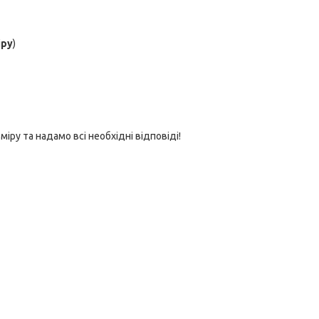
іру
)
у та надамо всі необхідні відповіді!