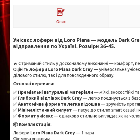
Опис
Унісекс лофери від Loro Piana — модель Dark Gr
відправлення по Україні. Розміри 36-45.
🔥 Стриманий стиль у досконалому виконанні — комфорт, пе
Оцініть
лофери Loro Piana Dark Grey
— універсальна унісек
ділового стилю, так і для повсякденного образу.
Основні переваги:
✅
Преміальні натуральні матеріали
— м’які, зносостійкі т
✅
Глибокий відтінок Dark Grey
— легко поєднується з баз
✅
Анатомічна форма та легка підошва
— зручність протя
✅
Мінімалістичний силует
— пасує до стилю smart casual і
✅
Формат унісекс
— однаково стильно виглядає як на чоловік
📦 Комплектація:
Лофери
Loro Piana Dark Grey
— 1 пара
Фірмова упаковка