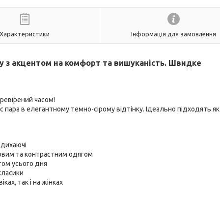
Характеристики
Інформація для замовлення
ey з акцентом на комфорт та вишуканість. Швидке
ревірений часом!
с пара в елегантному темно-сірому відтінку. Ідеально підходять я
а дихаючі
овим та контрастним одягом
гом усього дня
 класики
ах, так і на жінках