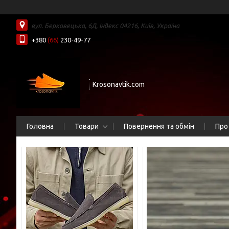
вул. Берковецька, 6Д, Індекс 04216, Київ, Україна
+380
(66)
230-49-77
Krosonavtik.com
Головна
Товари
Повернення та обмін
Про