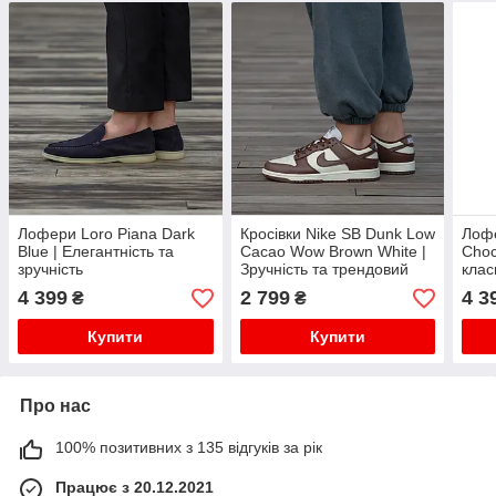
Лофери Loro Piana Dark
Кросівки Nike SB Dunk Low
Лофе
Blue | Елегантність та
Cacao Wow Brown White |
Choc
зручність
Зручність та трендовий
клас
стиль
4 399
2 799
4 3
₴
₴
Купити
Купити
Про нас
100% позитивних з 135 відгуків за рік
Працює з 20.12.2021