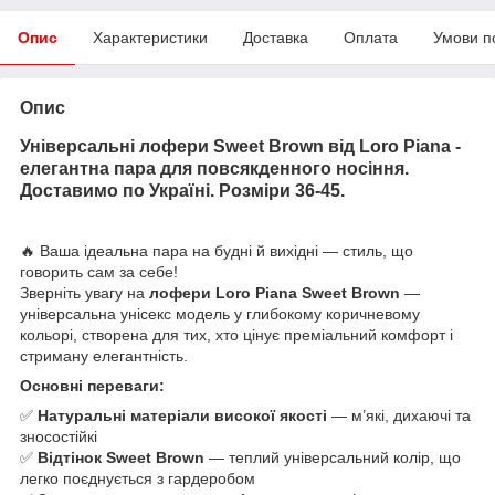
Опис
Характеристики
Доставка
Оплата
Умови п
Опис
Універсальні лофери Sweet Brown від Loro Piana -
елегантна пара для повсякденного носіння.
Доставимо по Україні. Розміри 36-45.
🔥 Ваша ідеальна пара на будні й вихідні — стиль, що
говорить сам за себе!
Зверніть увагу на
лофери Loro Piana Sweet Brown
—
універсальна унісекс модель у глибокому коричневому
кольорі, створена для тих, хто цінує преміальний комфорт і
стриману елегантність.
Основні переваги:
✅
Натуральні матеріали високої якості
— м’які, дихаючі та
зносостійкі
✅
Відтінок Sweet Brown
— теплий універсальний колір, що
легко поєднується з гардеробом