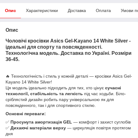
Опис
Характеристики
Доставка
Оплата
Умови п
Опис
Чоловічі кросівки Asics Gel-Kayano 14 White Silver -
ідеальні для спорту та повсякденності.
Технологічна модель. Доставка по Україні. Розміри
36-45.
🔥 Технологічність і стиль у кожній деталі — кросівки Asics Gel-
Kayano 14 White Silver!
Ця модель ідеально підходить для тих, хто цінує
сучасні
технології, стабільність та легкість
під час ходьби. Біло-
сріблястий дизайн робить пару універсальною як для
повсякденного, так і для спортивного стилю.
Основні переваги:
✅
Просунута амортизація GEL
— комфорт і захист суглобів
✅
Дихаючі матеріали верху
— циркуляція повітря протягом
дня