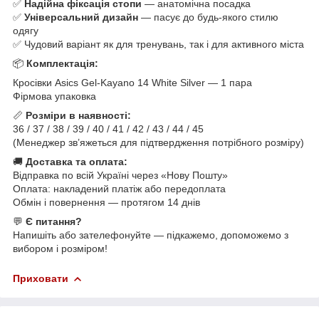
✅
Надійна фіксація стопи
— анатомічна посадка
✅
Універсальний дизайн
— пасує до будь-якого стилю
одягу
✅ Чудовий варіант як для тренувань, так і для активного міста
📦
Комплектація:
Кросівки Asics Gel-Kayano 14 White Silver — 1 пара
Фірмова упаковка
📏
Розміри в наявності:
36 / 37 / 38 / 39 / 40 / 41 / 42 / 43 / 44 / 45
(Менеджер зв’яжеться для підтвердження потрібного розміру)
🚚
Доставка та оплата:
Відправка по всій Україні через «Нову Пошту»
Оплата: накладений платіж або передоплата
Обмін і повернення — протягом 14 днів
💬
Є питання?
Напишіть або зателефонуйте — підкажемо, допоможемо з
вибором і розміром!
Приховати