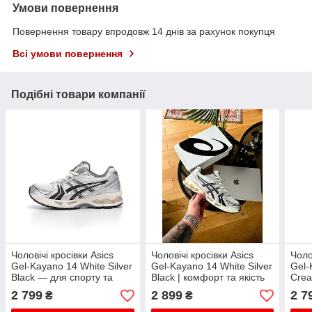
Умови повернення
Повернення товару впродовж 14 днів за рахунок покупця
Всі умови повернення
Подібні товари компанії
Чоловічі кросівки Asics
Чоловічі кросівки Asics
Чоло
Gel-Kayano 14 White Silver
Gel-Kayano 14 White Silver
Gel-
Black — для спорту та
Black | комфорт та якість
Crea
стилю
унів
2 799
2 899
2 7
₴
₴