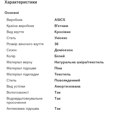
Характеристики
Основні
Виробник
ASICS
Країна виробник
В'єтнам
Вид взуття
Кросівки
Стать
Унісекс
Розмір жіночого взуття
36
Сезон
Демісезон
Колір
Білий
Матеріал верху
Натуральна шкіра/текстиль
Матеріал підошви
Піна
Матеріал підкладки
Текстиль
Стиль
Повсякденний
Вид устілки
Амортизована
Вологозахист
Так
Водовідштовхувальне
Так
просочення
Антиковзка підошва
Так