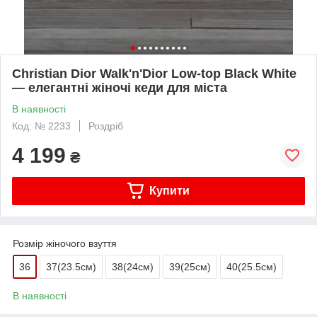
Christian Dior Walk'n'Dior Low-top Black White
— елегантні жіночі кеди для міста
В наявності
Код: № 2233
Роздріб
4 199
₴
Купити
Розмір жіночого взуття
36
37(23.5см)
38(24см)
39(25см)
40(25.5cм)
В наявності