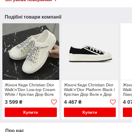
Подібні товари компанії
Жіночі Кеди Christian Dior
Жіночі Кеди Christian Dior
Жіно
Walk'n'Dior Low-top Cream
Walk'n'Dior Platform Black /
Walk
White / Крістіан Діор Волк
Крістіан Діор Волк н Діор
Лако
н Діор Низькі Кремові
Платформ Чорні з Білим
ком
3 599
4 467
4 0
₴
₴
Купити
Купити
Про нас