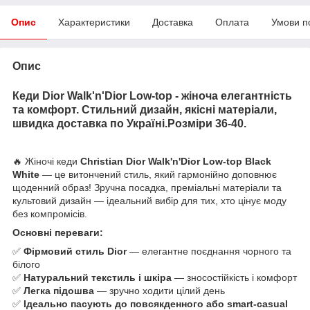
Опис
Характеристики
Доставка
Оплата
Умови п
Опис
Кеди Dior Walk'n'Dior Low-top - жіноча елегантність
та комфорт. Стильний дизайн, якісні матеріали,
швидка доставка по Україні.Розміри 36-40.
🔥 Жіночі кеди
Christian Dior Walk'n'Dior Low-top Black
White
— це витончений стиль, який гармонійно доповнює
щоденний образ! Зручна посадка, преміальні матеріали та
культовий дизайн — ідеальний вибір для тих, хто цінує моду
без компромісів.
Основні переваги:
✅
Фірмовий стиль Dior
— елегантне поєднання чорного та
білого
✅
Натуральний текстиль і шкіра
— зносостійкість і комфорт
✅
Легка підошва
— зручно ходити цілий день
✅
Ідеально пасують до повсякденного або smart-casual