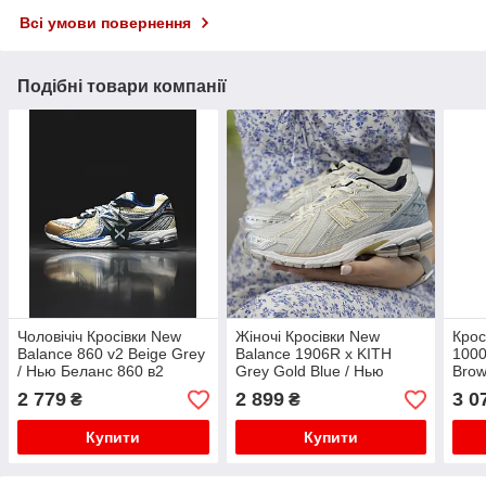
Всі умови повернення
Подібні товари компанії
Чоловічіч Кросівки New
Жіночі Кросівки New
Крос
Balance 860 v2 Beige Grey
Balance 1906R x KITH
1000
/ Нью Беланс 860 в2
Grey Gold Blue / Нью
Brow
Бежеві з Сірим
Беланс 1906Р Кіт Сірі із
Джо 
2 779
2 899
3 0
₴
₴
Золотистим та Блакитним
Чор
Купити
Купити