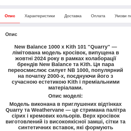
Опис
Характеристики
Доставка
Оплата
Умови п
Опис
New Balance 1000 x Kith 101 "Quarry" —
лімітована модель кросівок, випущена в
жовтні 2024 року в рамках колаборації
брендів New Balance та Kith. Ця пара
переосмислює силует NB 1000, популярний
на початку 2000-х, поєднуючи його з
сучасною естетикою Kith і преміальними
матеріалами.
Опис моделі:
Модель виконана в приглушених відтінках
Quarry та Weathervane — це стримана палітра
сірих і кремових кольорів. Верх кросівок
виготовлений із високоякісної замші, сітки та
синтетичних вставок, які формують