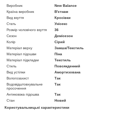
Виробник
New Balance
Країна виробник
В'єтнам
Вид взуття
Кросівки
Стать
Унісекс
Розмір чоловічого взуття
36
Сезон
Демісезон
Колір
Сірий
Матеріал верху
Замша/Текстиль
Матеріал підошви
Піна
Матеріал підкладки
Текстиль
Стиль
Повсякденний
Вид устілки
Амортизована
Вологозахист
Так
Водовідштовхувальне
Так
просочення
Антиковзка підошва
Так
Стан
Новий
Користувальницькі характеристики