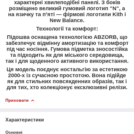
характерні хвилеподібні панелі. З боків
розміщено великий гумовий логотип "N", а
на язичку та п’яті — фірмові логотипи Kith і
New Balance.
Технології та комфорт:
Підошва оснащена технологією ABZORB, що
забезпечує відмінну амортизацію та комфорт
під час носіння. Гумова підметка зносостійка
та підходить як для міського середовища,
так і для щоденного активного використання.
Ця модель поєднує ностальгію за естетикою
2000-х із сучасною простотою. Вона підійде
як для стильних повсякденних образів, так і
для тих, хто колекціонує ексклюзивні релізи.
Приховати
Характеристики
Основні