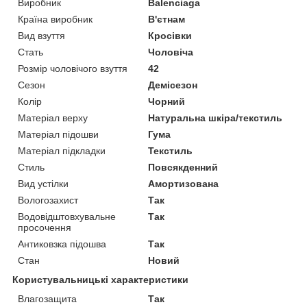
Виробник
Balenciaga
Країна виробник
В'єтнам
Вид взуття
Кросівки
Стать
Чоловіча
Розмір чоловічого взуття
42
Сезон
Демісезон
Колір
Чорний
Матеріал верху
Натуральна шкіра/текстиль
Матеріал підошви
Гума
Матеріал підкладки
Текстиль
Стиль
Повсякденний
Вид устілки
Амортизована
Вологозахист
Так
Водовідштовхувальне
Так
просочення
Антиковзка підошва
Так
Стан
Новий
Користувальницькі характеристики
Влагозащита
Так