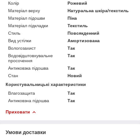
Колір
Рожевий
Матеріал верху
Натуральна шкіра/текстиль
Матеріал підошви
Піна
Матеріал підкладки
Текстиль
Стиль
Повсякденний
Вид устілки
Амортизована
Вологозахист
Так
Водовідштовхувальне
Так
просочення
Антиковзка підошва
Так
Стан
Новий
Користувальницькі характеристики
Влагозащита
Так
Антиковзна підошва
Так
Приховати
Умови доставки