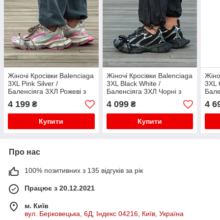
Жіночі Кросівки Balenciaga
Жіночі Кросівки Balenciaga
Жіно
3XL Pink Silver /
3XL Black White /
3XL 
Баленсіяга 3ХЛ Рожеві з
Баленсіяга 3ХЛ Чорні з
Бале
Сріблястим
Білим
Фіо
4 199
4 099
4 6
₴
₴
Купити
Купити
Про нас
100% позитивних з 135 відгуків за рік
Працює з 20.12.2021
м. Київ
вул. Берковецька, 6Д, Індекс 04216, Київ, Україна