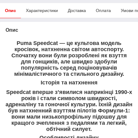
Опис
Характеристики
Доставка
Оплата
Умови п
Опис
Puma Speedcat — це культова модель
кросівок, натхненна світом автоспорту.
Спочатку вони були розроблені як взуття
для гонщиків, але швидко здобули
популярність серед поціновувачів
мінімалістичного та стильного дизайну.
Історія та натхнення
Speedcat вперше з’явилися наприкінці 1990-х
років і стали символом швидкості,
адреналіну та гоночної культури. Їхній дизайн
був натхненний взуттям пілотів Формули-1:
вони мали низькопрофільну підошву для
кращого зчеплення з педалями та легкий,
обтічний силует.
Особливості дизайну