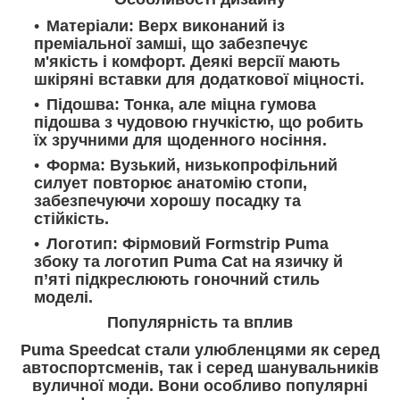
Матеріали: Верх виконаний із
преміальної замші, що забезпечує
м'якість і комфорт. Деякі версії мають
шкіряні вставки для додаткової міцності.
Підошва: Тонка, але міцна гумова
підошва з чудовою гнучкістю, що робить
їх зручними для щоденного носіння.
Форма: Вузький, низькопрофільний
силует повторює анатомію стопи,
забезпечуючи хорошу посадку та
стійкість.
Логотип: Фірмовий Formstrip Puma
збоку та логотип Puma Cat на язичку й
п’яті підкреслюють гоночний стиль
моделі.
Популярність та вплив
Puma Speedcat стали улюбленцями як серед
автоспортсменів, так і серед шанувальників
вуличної моди. Вони особливо популярні