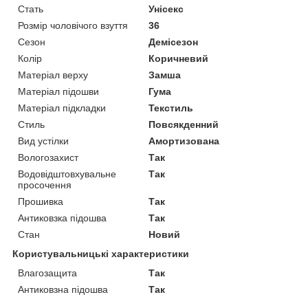
Стать
Унісекс
Розмір чоловічого взуття
36
Сезон
Демісезон
Колір
Коричневий
Матеріал верху
Замша
Матеріал підошви
Гума
Матеріал підкладки
Текстиль
Стиль
Повсякденний
Вид устілки
Амортизована
Вологозахист
Так
Водовідштовхувальне
Так
просочення
Прошивка
Так
Антиковзка підошва
Так
Стан
Новий
Користувальницькі характеристики
Влагозащита
Так
Антиковзна підошва
Так