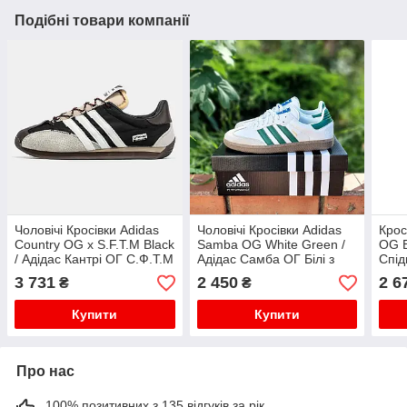
Подібні товари компанії
Чоловічі Кросівки Adidas
Чоловічі Кросівки Adidas
Крос
Country OG x S.F.T.M Black
Samba OG White Green /
OG B
/ Адідас Кантрі ОГ С.Ф.Т.М
Адідас Самба ОГ Білі з
Спід
Чорні з Білим та
Зеленим
3 731
2 450
2 6
₴
₴
Коричневим
Купити
Купити
Про нас
100% позитивних з 135 відгуків за рік