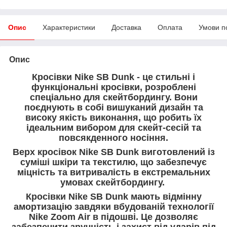
Опис
Характеристики
Доставка
Оплата
Умови п
Опис
Кросівки Nike SB Dunk - це стильні і
функціональні кросівки, розроблені
спеціально для скейтбордингу. Вони
поєднують в собі вишуканий дизайн та
високу якість виконання, що робить їх
ідеальним вибором для скейт-сесій та
повсякденного носіння.
Верх кросівок Nike SB Dunk виготовлений із
суміші шкіри та текстилю, що забезпечує
міцність та витривалість в екстремальних
умовах скейтбордингу.
Кросівки Nike SB Dunk мають відмінну
амортизацію завдяки вбудованій технології
Nike Zoom Air в підошві. Це дозволяє
забезпечити зручність і захист від ударів під