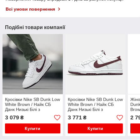
Всі умови повернення
Подібні товари компанії
Кросівки Nike SB Dunk Low
Кросівки Nike SB Dunk Low
Жіно
White Brown / Найк СБ
White Brown / Найк СБ
Dunk
Данк Низькі Білі з
Данк Низькі Білі з
Brow
Коричневим
Коричневим
модн
3 079
3 771
2 7
₴
₴
Купити
Купити