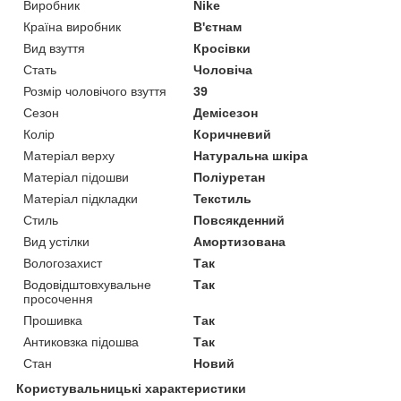
Виробник
Nike
Країна виробник
В'єтнам
Вид взуття
Кросівки
Стать
Чоловіча
Розмір чоловічого взуття
39
Сезон
Демісезон
Колір
Коричневий
Матеріал верху
Натуральна шкіра
Матеріал підошви
Поліуретан
Матеріал підкладки
Текстиль
Стиль
Повсякденний
Вид устілки
Амортизована
Вологозахист
Так
Водовідштовхувальне
Так
просочення
Прошивка
Так
Антиковзка підошва
Так
Стан
Новий
Користувальницькі характеристики