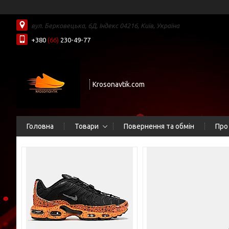
вул. Берковецька, 6Д, Індекс 04216, Київ, Україна
+380
(66)
230-49-77
Krosonavtik.com
Головна
Товари
Повернення та обмін
Про