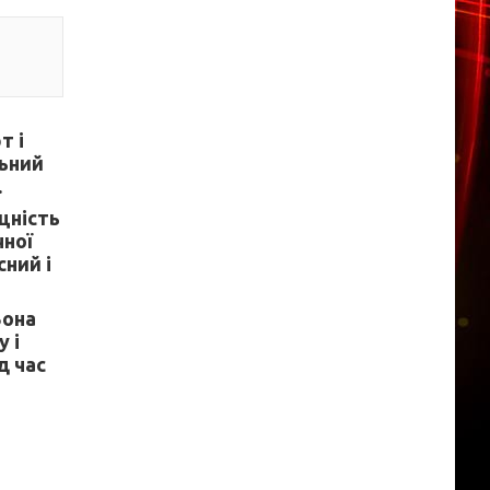
т і
льний
.
цність
чної
ний і
Вона
 і
д час