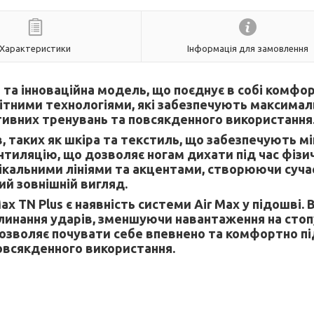
Характеристики
Інформація для замовлення
а та інноваційна модель, що поєднує в собі комфор
нітними технологіями, які забезпечують максима
тивних тренувань та повсякденного використання
в, таких як шкіра та текстиль, що забезпечують мі
нтиляцію, що дозволяє ногам дихати під час фізи
нікальними лініями та акцентами, створюючи сучас
ий зовнішній вигляд.
x TN Plus є наявність системи Air Max у підошві. 
линання ударів, зменшуючи навантаження на стопу
озволяє почувати себе впевнено та комфортно пі
овсякденного використання.