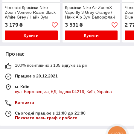
Чоловічі Кросівки Nike
Кросівки Nike Air ZoomX
Чоло
Zoom Vomero Roam Black
Vaporfly 3 Grey Orange /
Zoom
White Grey / Найк Зум
Найк Аїр Зум Вапорфлай
Blue
Вомеро Роум Чорні з
3 Сірі з Помаранчевим
Пега
3 179
3 531
2 7
₴
₴
Білим та Сірим
та З
Купити
Купити
Про нас
100% позитивних з 135 відгуків за рік
Працює з 20.12.2021
м. Київ
вул. Берковецька, 6Д, Індекс 04216, Київ, Україна
Контакти
Сьогодні працює з 11:00 до 21:00
Показати весь графік роботи
КНОПКА