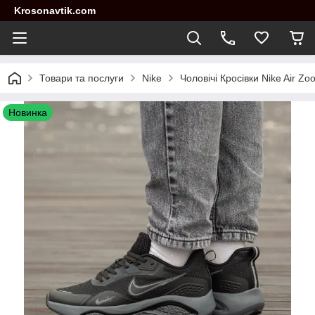
Krosonavtik.com
Товари та послуги
Nike
Чоловічі Кросівки Nike Air Zo
Новинка