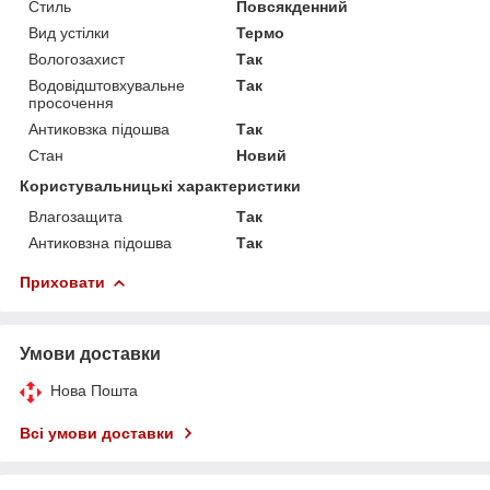
Стиль
Повсякденний
Вид устілки
Термо
Вологозахист
Так
Водовідштовхувальне
Так
просочення
Антиковзка підошва
Так
Стан
Новий
Користувальницькі характеристики
Влагозащита
Так
Антиковзна підошва
Так
Приховати
Умови доставки
Нова Пошта
Всі умови доставки