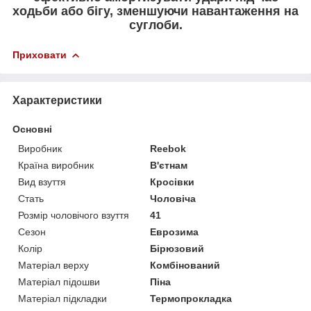
ходьби або бігу, зменшуючи навантаження на
суглоби.
Приховати
Характеристики
Основні
Виробник
Reebok
Країна виробник
В'єтнам
Вид взуття
Кросівки
Стать
Чоловіча
Розмір чоловічого взуття
41
Сезон
Еврозима
Колір
Бірюзовий
Матеріал верху
Комбінований
Матеріал підошви
Піна
Матеріал підкладки
Термопрокладка