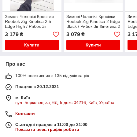
Зимові Чоловічі Кросівки
Зимові Чоловічі Кросівки
Зимо
Reebok Zig Kinetica 2.5
Reebok Zig Kinetica 2 Edge
Reeb
Edge High / Рибок Зіг
Black / Рибок Зіг Кінетика 2
Edge
Кінетика 2.5 Високі Чорні з
Едж Чорні з Синім
Кіне
3 179
3 079
3 1
₴
₴
Сірим Хутро
Сіри
Купити
Купити
Про нас
100% позитивних з 135 відгуків за рік
Працює з 20.12.2021
м. Київ
вул. Берковецька, 6Д, Індекс 04216, Київ, Україна
Контакти
Сьогодні працює з 11:00 до 21:00
Показати весь графік роботи