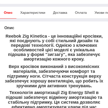
Опис
Характеристики
Доставка
Оплата
Умови п
Опис
Reebok Zig Kinetica - це інноваційні кросівки,
які поєднують у собі стильний дизайн та
передові технології. Однією з ключових
особливостей цієї моделі є унікальна
підошва у формі "зигзагу", яка забезпечує
амортизацію кожного кроку.
Верх кросівок виконаний з високоякісних
матеріалів, забезпечуючи комфорт та
підтримку ноги. Сітчаста конструкція верху
забезпечує хорошу вентиляцію, що робить їх
зручними для активних тренувань.
Технологія амортизації Zig Energy Shell в
підошві забезпечує відмінну амортизацію та
стабільну підтримку. Ця система дозволяє
ефективно амортизувати удари під час