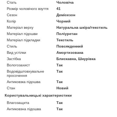
Стать
Чоловіча
Розмір чоловічого взуття
41
Сезон
Демісезон
Колір
Чорний
Матеріал верху
Натуральна шкіра/текстиль
Матеріал підошви
Поліуретан
Матеріал підкладки
Текстиль
Стиль
Повсякденний
Вид устілки
Амортизована
Застібка
Блискавка, Шнурівка
Вологозахист
Так
Водовідштовхувальне
Так
просочення
Антиковзка підошва
Так
Стан
Новий
Користувальницькі характеристики
Влагозащита
Так
Антиковзна підошва
Так