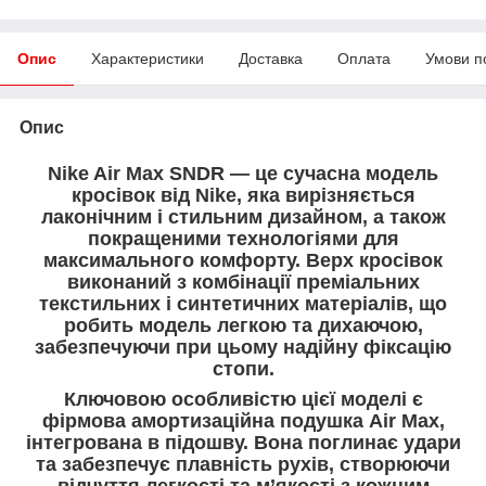
Опис
Характеристики
Доставка
Оплата
Умови п
Опис
Nike Air Max SNDR — це сучасна модель
кросівок від Nike, яка вирізняється
лаконічним і стильним дизайном, а також
покращеними технологіями для
максимального комфорту. Верх кросівок
виконаний з комбінації преміальних
текстильних і синтетичних матеріалів, що
робить модель легкою та дихаючою,
забезпечуючи при цьому надійну фіксацію
стопи.
Ключовою особливістю цієї моделі є
фірмова амортизаційна подушка Air Max,
інтегрована в підошву. Вона поглинає удари
та забезпечує плавність рухів, створюючи
відчуття легкості та м’якості з кожним