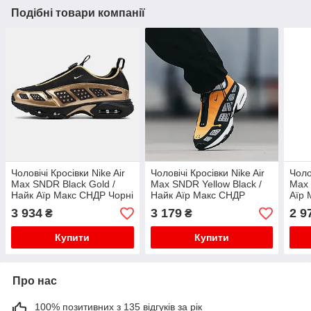
Подібні товари компанії
Чоловічі Кросівки Nike Air
Чоловічі Кросівки Nike Air
Чоло
Max SNDR Black Gold /
Max SNDR Yellow Black /
Max 
Найк Аїр Макс СНДР Чорні
Найк Аїр Макс СНДР
Аїр 
із Золотистим
Жовті з Чорним
3 934
3 179
2 9
₴
₴
Купити
Купити
Про нас
100% позитивних з 135 відгуків за рік