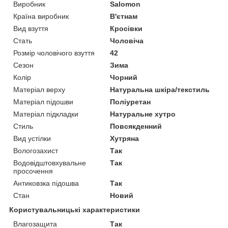
Виробник
Salomon
Країна виробник
В'єтнам
Вид взуття
Кросівки
Стать
Чоловіча
Розмір чоловічого взуття
42
Сезон
Зима
Колір
Чорний
Матеріал верху
Натуральна шкіра/текстиль
Матеріал підошви
Поліуретан
Матеріал підкладки
Натуральне хутро
Стиль
Повсякденний
Вид устілки
Хутряна
Вологозахист
Так
Водовідштовхувальне
Так
просочення
Антиковзка підошва
Так
Стан
Новий
Користувальницькі характеристики
Влагозащита
Так