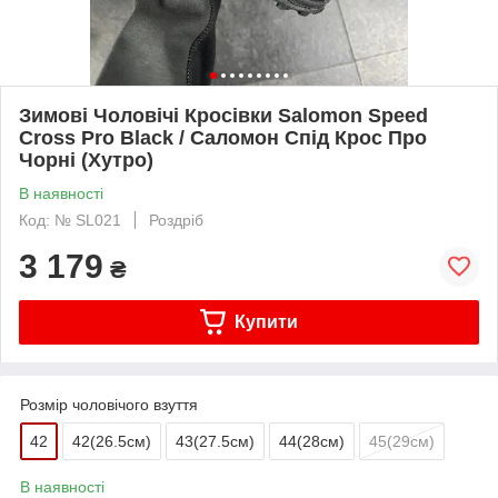
Зимові Чоловічі Кросівки Salomon Speed
Cross Pro Black / Саломон Спід Крос Про
Чорні (Хутро)
В наявності
Код: № SL021
Роздріб
3 179
₴
Купити
Розмір чоловічого взуття
42
42(26.5см)
43(27.5см)
44(28cм)
45(29cм)
В наявності