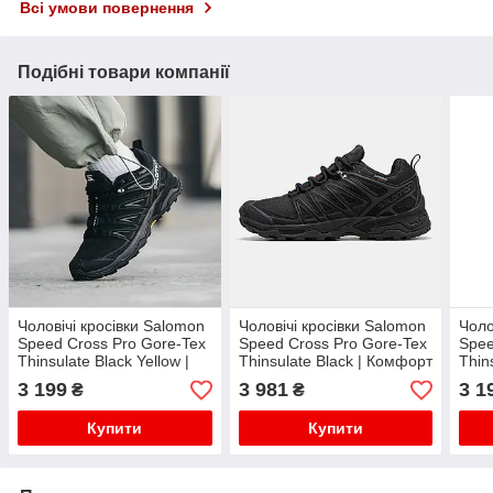
Всі умови повернення
Подібні товари компанії
Чоловічі кросівки Salomon
Чоловічі кросівки Salomon
Чоло
Speed Cross Pro Gore-Tex
Speed Cross Pro Gore-Tex
Spee
Thinsulate Black Yellow |
Thinsulate Black | Комфорт
Thin
Зручність та захист
у будь-яку погоду
Для 
3 199
3 981
3 1
₴
₴
Купити
Купити