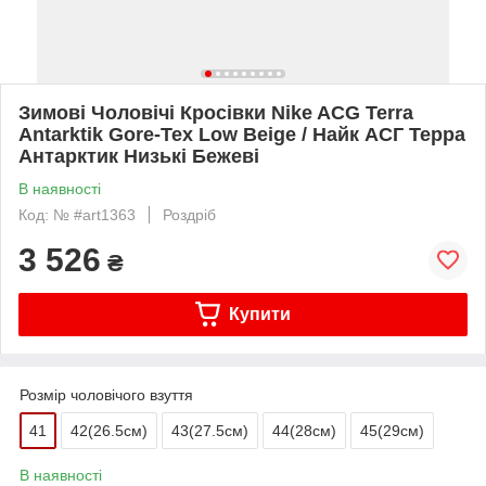
Зимові Чоловічі Кросівки Nike ACG Terra
Antarktik Gore-Tex Low Beige / Найк АСГ Терра
Антарктик Низькі Бежеві
В наявності
Код: № #art1363
Роздріб
3 526
₴
Купити
Розмір чоловічого взуття
41
42(26.5см)
43(27.5см)
44(28cм)
45(29cм)
В наявності