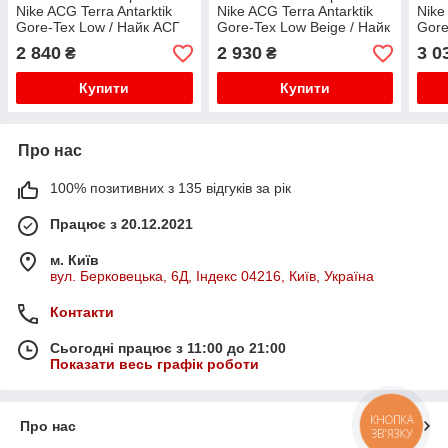
Nike ACG Terra Antarktik
Nike ACG Terra Antarktik
Nike
Gore-Tex Low / Найк АСГ
Gore-Tex Low Beige / Найк
Gore
Тера Антарктик Низькі
АСГ Терра Антарктик
Тера
2 840
2 930
3 0
₴
₴
Чорні з Білим
Низькі Бежеві
Чорн
Купити
Купити
Про нас
100% позитивних з 135 відгуків за рік
Працює з 20.12.2021
м. Київ
вул. Берковецька, 6Д, Індекс 04216, Київ, Україна
Контакти
Сьогодні працює з 11:00 до 21:00
Показати весь графік роботи
КНОПКА
Про нас
ЗВ'ЯЗКУ