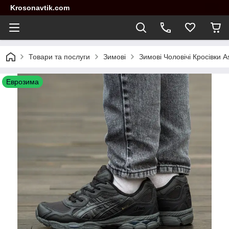
Krosonavtik.com
Товари та послуги
Зимові
Зимові Чоловічі Кросівки A
Еврозима