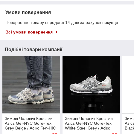
Умови повернення
Повернення товару впродовж 14 днів за рахунок покупця
Всі умови повернення
Подібні товари компанії
Зимові Чоловічі Кросівки
Зимові Чоловічі Кросівки
Зимо
Asics Gel-NYC Gore-Tex
Asics Gel-NYC Gore-Tex
Asic
Grey Beige / Асікс Гел-НІС
White Steel Grey / Асікс
Blac
Гор Текс Сірі з Бежевим
Гел-НІС Гор Текс Стіл Білі
Текс