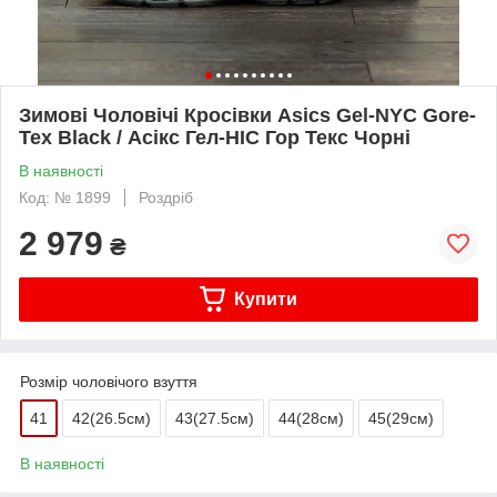
Зимові Чоловічі Кросівки Asics Gel-NYC Gore-
Tex Black / Асікс Гел-НІС Гор Текс Чорні
В наявності
Код: № 1899
Роздріб
2 979
₴
Купити
Розмір чоловічого взуття
41
42(26.5см)
43(27.5см)
44(28cм)
45(29cм)
В наявності