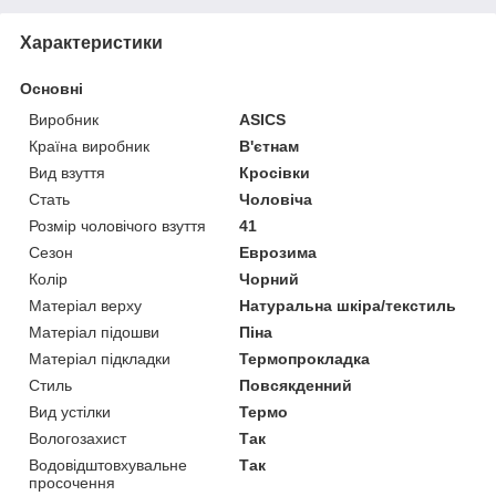
Характеристики
Основні
Виробник
ASICS
Країна виробник
В'єтнам
Вид взуття
Кросівки
Стать
Чоловіча
Розмір чоловічого взуття
41
Сезон
Еврозима
Колір
Чорний
Матеріал верху
Натуральна шкіра/текстиль
Матеріал підошви
Піна
Матеріал підкладки
Термопрокладка
Стиль
Повсякденний
Вид устілки
Термо
Вологозахист
Так
Водовідштовхувальне
Так
просочення