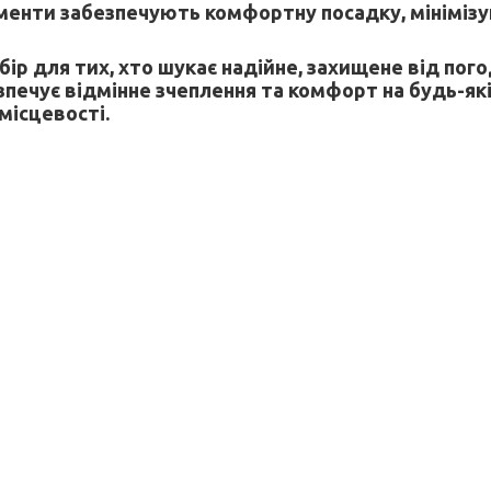
ементи забезпечують комфортну посадку, мініміз
ибір для тих, хто шукає надійне, захищене від пог
зпечує відмінне зчеплення та комфорт на будь-як
місцевості.