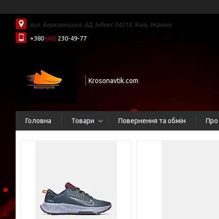
вул. Берковецька, 6Д, Індекс 04216, Київ, Україна
+380
(66)
230-49-77
Krosonavtik.com
Головна
Товари
Повернення та обмін
Про