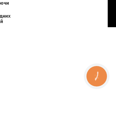
уючи
одних
ій
КНОПКА
ЗВ'ЯЗКУ