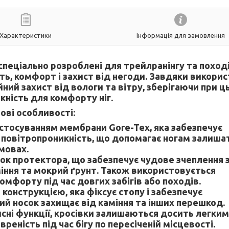
Характеристики
Інформація для замовлення
, спеціально розроблені для трейлранінгу та поход
сть, комфорт і захист від негоди. Завдяки викори
йний захист від вологи та вітру, зберігаючи при 
кність для комфорту ніг.
ові особливості:
астосуванням мембрани Gore-Tex, яка забезпечує
 повітропроникність, що допомагає ногам залиша
мовах.
ок протектора, що забезпечує чудове зчеплення 
іння та мокрий ґрунт. Також використовується
мфорту під час довгих забігів або походів.
онструкцією, яка фіксує стопу і забезпечує
ний носок захищає від каміння та інших перешкод.
исні функції, кросівки залишаються досить легким
еність під час бігу по пересіченій місцевості.