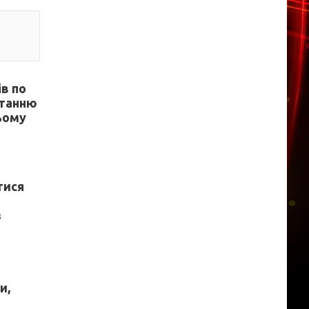
ів по
станню
цьому
тися
з
и,