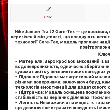
Опис
Nike Juniper Trail 2 Gore-Tex — це кросівки
пересіченій місцевості, що поєднують легкі
технології Gore-Tex, модель пропонує наді
повітропрони
Ключ
Матеріали: Верх кросівок виконаний із з
водонепроникність, одночасно зберігаючи
сухими навіть у несприятливих погодних у
Підошва: Підошва має агресивний малюн
різними поверхнями, включаючи бруд, кам
технологія амортизації для додаткового ко
Підтримка: Модель оснащена посиленою к
стабільність на нерівних ділянках. Посиле
Легкість: Незважаючи на міцність та зах
що дозволяє не втрачати швидкість і маневр