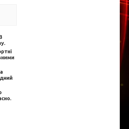
З
у.
ортні
ивними
а
одний
о
сно.