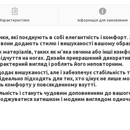
Характеристики
Інформація для замовлення
ки, які поєднують в собі елегантність і комфорт. 
они додають стилю і вишуканості вашому образ
 матеріалів, таких як м'яка овчина або інші комф
 відчуття на ногах. Дизайн прикрашений декорат
рактерний вигляд і роблять його неповторним.
дає вишуканості, але і забезпечує стабільність т
 ідеально підходять для тих, хто цінує не лише м
ень комфорту у повсякденному взутті.
альність і стануть чудовим доповненням до вашог
лоджуватися затишком і модним виглядом одноча