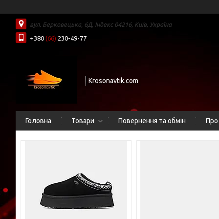
вул. Берковецька, 6Д, Індекс 04216, Київ, Україна
+380
(66)
230-49-77
Krosonavtik.com
Головна
Товари
Повернення та обмін
Про