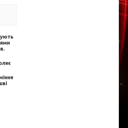
ечують
нями
в.
оляє
мінне
шві