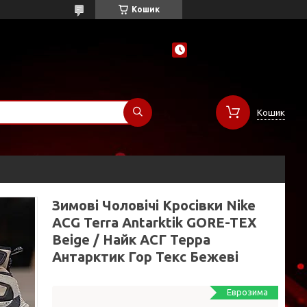
Кошик
Кошик
Зимові Чоловічі Кросівки Nike
ACG Terra Antarktik GORE-TEX
Beige / Найк АСГ Терра
Антарктик Гор Текс Бежеві
Еврозима