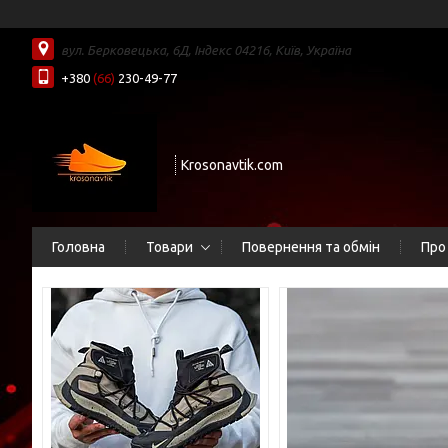
вул. Берковецька, 6Д, Індекс 04216, Київ, Україна
+380
(66)
230-49-77
Krosonavtik.com
Головна
Товари
Повернення та обмін
Про