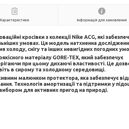
Характеристики
Інформація для замовлення
оваційні кросівки з колекції Nike ACG, які забезп
льніших умовах. Ця модель натхненна досліджен
я холоду, снігу та інших невигідних погодних умо
оякісного матеріалу GORE-TEX, який забезпечує
берігаючи при цьому дихаючі властивості. Це дозв
віть в сирому та холодному середовищі.
сивним малюнком протектора, яка забезпечує від
ання. Технологія амортизації та підтримки у підо
ибором для активних пригод на природі.