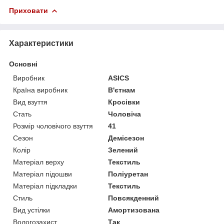
Приховати
Характеристики
Основні
Виробник
ASICS
Країна виробник
В'єтнам
Вид взуття
Кросівки
Стать
Чоловіча
Розмір чоловічого взуття
41
Сезон
Демісезон
Колір
Зелений
Матеріал верху
Текстиль
Матеріал підошви
Поліуретан
Матеріал підкладки
Текстиль
Стиль
Повсякденний
Вид устілки
Амортизована
Вологозахист
Так