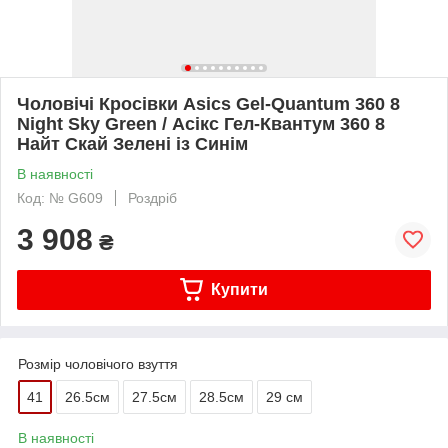
Чоловічі Кросівки Asics Gel-Quantum 360 8
Night Sky Green / Асікс Гел-Квантум 360 8
Найт Скай Зелені із Синім
В наявності
Код: № G609
Роздріб
3 908
₴
Купити
Розмір чоловічого взуття
41
26.5см
27.5см
28.5см
29 см
В наявності