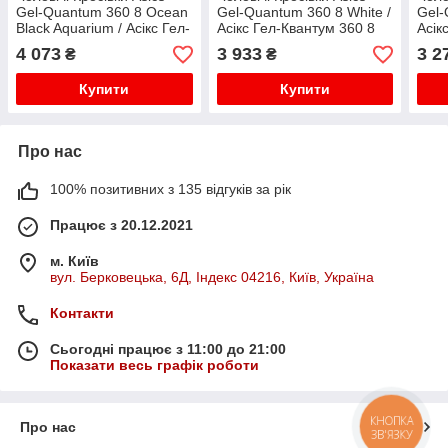
Gel-Quantum 360 8 Ocean
Gel-Quantum 360 8 White /
Gel-
Black Aquarium / Асікс Гел-
Асікс Гел-Квантум 360 8
Асік
Квантум 360 8 Оушен Сині
Білі
Білі
4 073
3 933
3 2
₴
₴
з Чорним
Купити
Купити
Про нас
100% позитивних з 135 відгуків за рік
Працює з 20.12.2021
м. Київ
вул. Берковецька, 6Д, Індекс 04216, Київ, Україна
Контакти
Сьогодні працює з 11:00 до 21:00
Показати весь графік роботи
КНОПКА
Про нас
ЗВ'ЯЗКУ