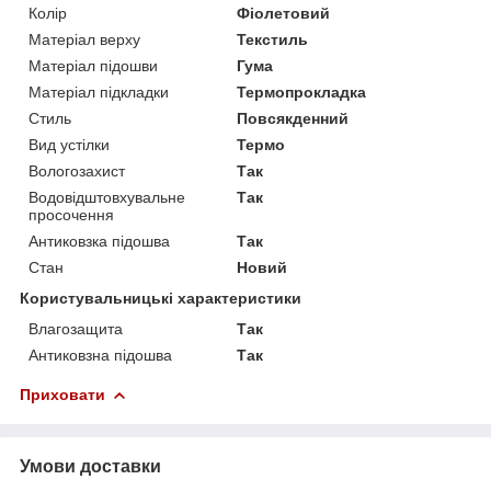
Колір
Фіолетовий
Матеріал верху
Текстиль
Матеріал підошви
Гума
Матеріал підкладки
Термопрокладка
Стиль
Повсякденний
Вид устілки
Термо
Вологозахист
Так
Водовідштовхувальне
Так
просочення
Антиковзка підошва
Так
Стан
Новий
Користувальницькі характеристики
Влагозащита
Так
Антиковзна підошва
Так
Приховати
Умови доставки