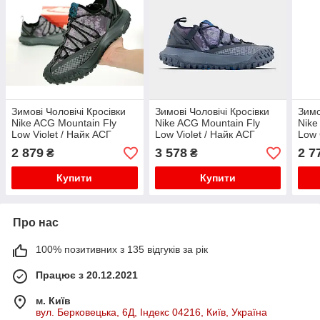
Зимові Чоловічі Кросівки
Зимові Чоловічі Кросівки
Зимо
Nike ACG Mountain Fly
Nike ACG Mountain Fly
Nike
Low Violet / Найк АСГ
Low Violet / Найк АСГ
Low 
Маунтін Флай Низькі
Маунтін Флай Низькі
Маун
2 879
3 578
2 7
₴
₴
Фіолетові з Чорним
Фіолетові з Чорним
з Бі
Купити
Купити
Про нас
100% позитивних з 135 відгуків за рік
Працює з 20.12.2021
м. Київ
вул. Берковецька, 6Д, Індекс 04216, Київ, Україна