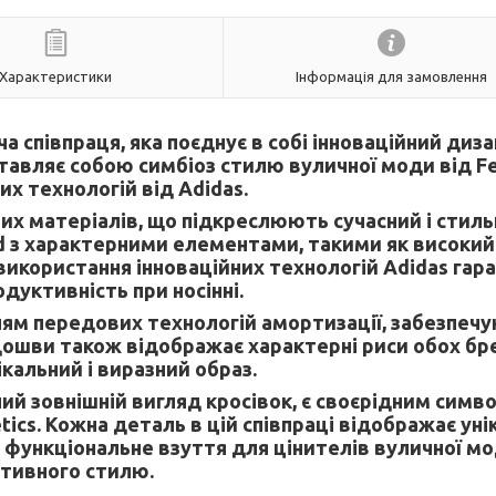
Характеристики
Інформація для замовлення
ча співпраця, яка поєднує в собі інноваційний диза
ставляє собою симбіоз стилю вуличної моди від Fe
их технологій від Adidas.
них матеріалів, що підкреслюють сучасний і стил
od з характерними елементами, такими як високий
 використання інноваційних технологій Adidas гар
дуктивність при носінні.
ям передових технологій амортизації, забезпеч
ідошви також відображає характерні риси обох бр
кальний і виразний образ.
й зовнішній вигляд кросівок, є своєрідним симв
etics. Кожна деталь в цій співпраці відображає ун
 функціональне взуття для цінителів вуличної мо
тивного стилю.