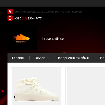
вул. Берковецька, 6Д, Індекс 04216, Київ, Україна
+380
(66)
230-49-77
Krosonavtik.com
Головна
Товари
Повернення та обмін
Про