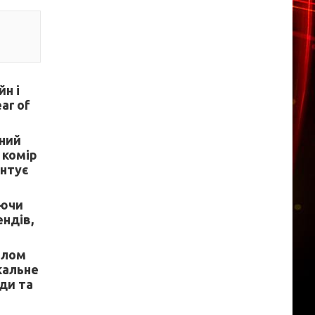
йн і
ar of
ьний
 комір
антує
уючи
ендів,
олом
ікальне
ди та