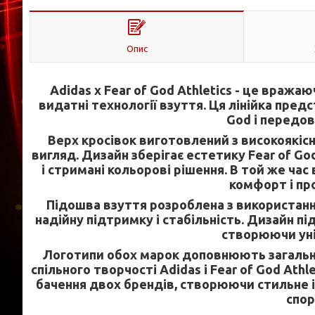
Опис
Adidas x Fear of God Athletics - це вражаю
видатні технології взуття. Ця лінійка пред
God і передов
Верх кросівок виготовлений з високоякіс
вигляд. Дизайн зберігає естетику Fear of G
і стримані кольорові рішення. В той же час
комфорт і про
Підошва взуття розроблена з використанн
надійну підтримку і стабільність. Дизайн п
створюючи уні
Логотипи обох марок доповнюють загальни
спільного творчості Adidas і Fear of God Athl
бачення двох брендів, створюючи стильне і
спор