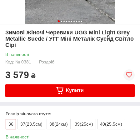
Зимові Жіночі Черевики UGG Mini Light Grey
Metallic Suede / УГГ Міні Металік Суейд Світло
Сірі
В наявності
Код: № 0381
Роздріб
3 579
₴
Купити
Розмір жіночого взуття
36
37(23.5см)
38(24см)
39(25см)
40(25.5см)
В наявності