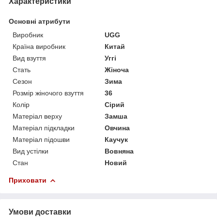
Характеристики
Основні атрибути
Виробник
UGG
Країна виробник
Китай
Вид взуття
Уггі
Стать
Жіноча
Сезон
Зима
Розмір жіночого взуття
36
Колір
Сірий
Матеріал верху
Замша
Матеріал підкладки
Овчина
Матеріал підошви
Каучук
Вид устілки
Вовняна
Стан
Новий
Приховати
Умови доставки