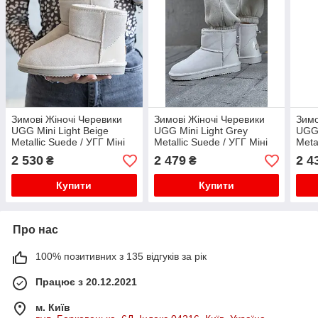
Зимові Жіночі Черевики
Зимові Жіночі Черевики
Зимо
UGG Mini Light Beige
UGG Mini Light Grey
UGG 
Metallic Suede / УГГ Міні
Metallic Suede / УГГ Міні
Meta
Металік Суейд Світло
Металік Суейд Світло Сірі
Мета
2 530
2 479
2 4
₴
₴
Бежеві
Беже
Купити
Купити
Про нас
100% позитивних з 135 відгуків за рік
Працює з 20.12.2021
м. Київ