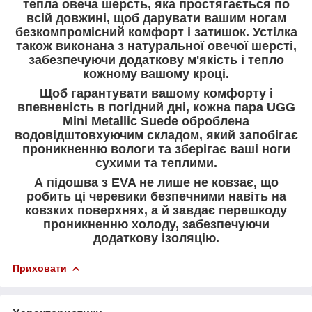
тепла овеча шерсть, яка простягається по
всій довжині, щоб дарувати вашим ногам
безкомпромісний комфорт і затишок. Устілка
також виконана з натуральної овечої шерсті,
забезпечуючи додаткову м'якість і тепло
кожному вашому кроці.
Щоб гарантувати вашому комфорту і
впевненість в погідний дні, кожна пара UGG
Mini
Metallic Suede
оброблена
водовідштовхуючим складом, який запобігає
проникненню вологи та зберігає ваші ноги
сухими та теплими.
А підошва з EVA не лише не ковзає, що
робить ці черевики безпечними навіть на
ковзких поверхнях, а й завдає перешкоду
проникненню холоду, забезпечуючи
додаткову ізоляцію.
Приховати