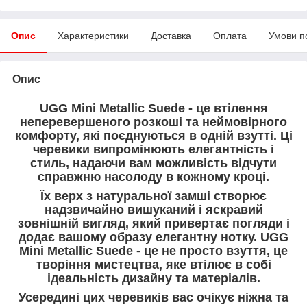
Опис
Характеристики
Доставка
Оплата
Умови п
Опис
UGG Mini
Metallic Suede
- це втілення
неперевершеного розкоші та неймовірного
комфорту, які поєднуються в одній взутті. Ці
черевики випромінюють елегантність і
стиль, надаючи вам можливість відчути
справжню насолоду в кожному кроці.
Їх верх з натуральної замші створює
надзвичайно вишуканий і яскравий
зовнішній вигляд, який привертає погляди і
додає вашому образу елегантну нотку. UGG
Mini
Metallic Suede
- це не просто взуття, це
творіння мистецтва, яке втілює в собі
ідеальність дизайну та матеріалів.
Усередині цих черевиків вас очікує ніжна та