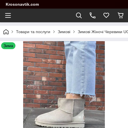
Krosonavtik.com
Товари та послуги
Зимові
Зимові Жіночі Черевики UGG
Зима