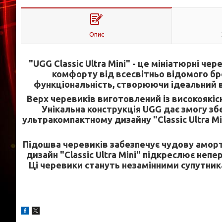
Опис
"UGG Classic Ultra Mini" - це мініатюрні ч
комфорту від всесвітньо відомого бр
функціональність, створюючи ідеальний в
Верх черевиків виготовлений із високоякісн
Унікальна конструкція UGG дає змогу збе
ультракомпактному дизайну "Classic Ultra M
Підошва черевиків забезпечує чудову аморти
дизайн "Classic Ultra Mini" підкреслює не
Ці черевики стануть незамінними супутник