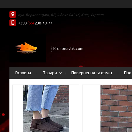
вул. Берковецька, 6Д, Індекс 04216, Київ, Україна
+380
(66)
230-49-77
Krosonavtik.com
Головна
Товари
Повернення та обмін
Про