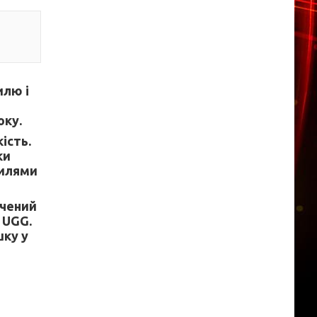
илю і
оку.
ість.
ки
тилями
нчений
 UGG.
шку у