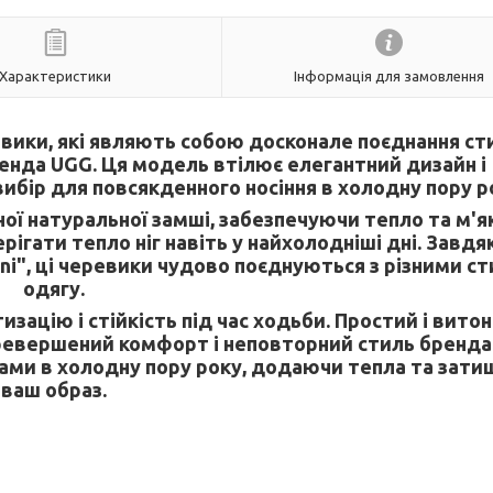
Характеристики
Інформація для замовлення
еревики, які являють собою досконале поєднання ст
енда UGG. Ця модель втілює елегантний дизайн і
ибір для повсякденного носіння в холодну пору р
ої натуральної замші, забезпечуючи тепло та м'як
рігати тепло ніг навіть у найхолодніші дні. Завдя
ini", ці черевики чудово поєднуються з різними с
одягу.
зацію і стійкість під час ходьби. Простий і вито
перевершений комфорт і неповторний стиль бренда
ами в холодну пору року, додаючи тепла та зати
ваш образ.