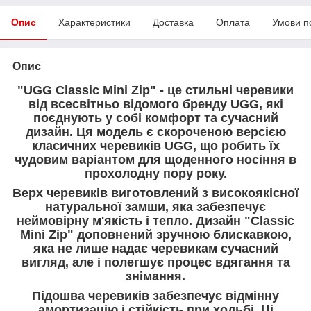
Опис
Характеристики
Доставка
Оплата
Умови п
Опис
"UGG Classic Mini Zip" - це стильні черевики
від всесвітньо відомого бренду UGG, які
поєднують у собі комфорт та сучасний
дизайн. Ця модель є скороченою версією
класичних черевиків UGG, що робить їх
чудовим варіантом для щоденного носіння в
прохолодну пору року.
Верх черевиків виготовлений з високоякісної
натуральної замши, яка забезпечує
неймовірну м'якість і тепло. Дизайн "Classic
Mini Zip" доповнений зручною блискавкою,
яка не лише надає черевикам сучасний
вигляд, але і полегшує процес вдягання та
знімання.
Підошва черевиків забезпечує відмінну
амортизацію і стійкість при ходьбі. Ці