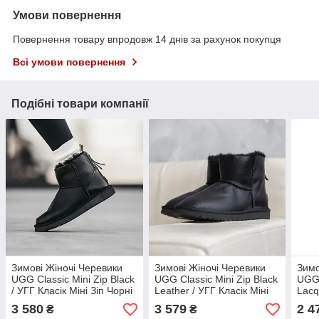
Умови повернення
Повернення товару впродовж 14 днів за рахунок покупця
Всі умови повернення
Подібні товари компанії
Зимові Жіночі Черевики
Зимові Жіночі Черевики
Зимо
UGG Classic Mini Zip Black
UGG Classic Mini Zip Black
UGG 
/ УГГ Класік Міні Зіп Чорні
Leather / УГГ Класік Міні
Lacq
Зіп Лезер Чорні
Зіп 
3 580
3 579
2 4
₴
₴