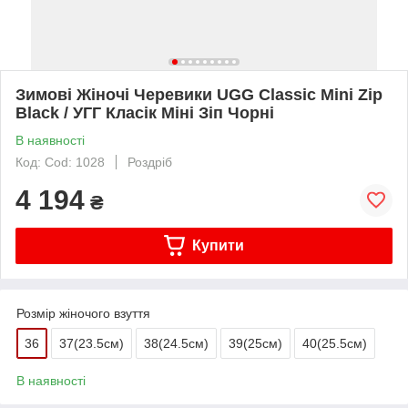
Зимові Жіночі Черевики UGG Classic Mini Zip
Black / УГГ Класік Міні Зіп Чорні
В наявності
Код: Cod: 1028
Роздріб
4 194
₴
Купити
Розмір жіночого взуття
36
37(23.5см)
38(24.5см)
39(25см)
40(25.5см)
В наявності