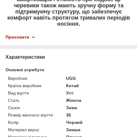
черевики також мають зручну форму та
підтримуючу структуру, що забезпечує
комфорт навіть протягом тривалих періодів
носіння.
Приховати
Характеристики
Основні атрибути
Виробник
UGG
Країна виробник
Китай
Вид взуття
Уггі
Стать
Жіноча
Сезон
Зима
Розмір жіночого взуття
36
Колір
Чорний
Матеріал верху
Замша
Матеріал підкладки
Овчина