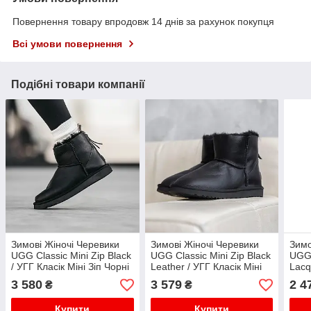
Повернення товару впродовж 14 днів за рахунок покупця
Всі умови повернення
Подібні товари компанії
Зимові Жіночі Черевики
Зимові Жіночі Черевики
Зимо
UGG Classic Mini Zip Black
UGG Classic Mini Zip Black
UGG 
/ УГГ Класік Міні Зіп Чорні
Leather / УГГ Класік Міні
Lacq
Зіп Лезер Чорні
Зіп 
3 580
3 579
2 4
₴
₴
Купити
Купити