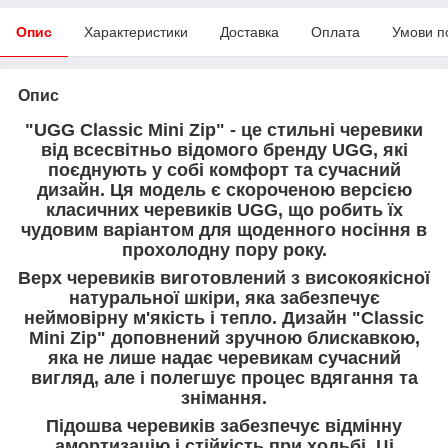
Опис
Характеристики
Доставка
Оплата
Умови п
Опис
"UGG Classic Mini Zip" - це стильні черевики
від всесвітньо відомого бренду UGG, які
поєднують у собі комфорт та сучасний
дизайн. Ця модель є скороченою версією
класичних черевиків UGG, що робить їх
чудовим варіантом для щоденного носіння в
прохолодну пору року.
Верх черевиків виготовлений з високоякісної
натуральної шкіри, яка забезпечує
неймовірну м'якість і тепло. Дизайн "Classic
Mini Zip" доповнений зручною блискавкою,
яка не лише надає черевикам сучасний
вигляд, але і полегшує процес вдягання та
знімання.
Підошва черевиків забезпечує відмінну
амортизацію і стійкість при ходьбі. Ці