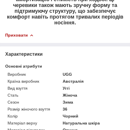
черевики також мають зручну форму та
підтримуючу структуру, що забезпечує
комфорт навіть протягом тривалих періодів
носіння.
Приховати
Характеристики
Основні атрибути
Виробник
UGG
Країна виробник
Австралія
Вид взуття
Уггі
Стать
Жіноча
Сезон
Зима
Розмір жіночого взуття
36
Колір
Чорний
Матеріал верху
Натуральна шкіра
Матеріал підкладки
Овчина