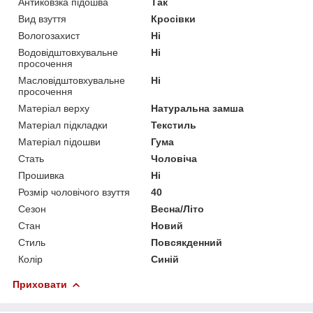
Антиковзка підошва
Так
Вид взуття
Кросівки
Вологозахист
Ні
Водовідштовхувальне
Ні
просочення
Масловідштовхувальне
Ні
просочення
Матеріал верху
Натуральна замша
Матеріал підкладки
Текстиль
Матеріал підошви
Гума
Стать
Чоловіча
Прошивка
Ні
Розмір чоловічого взуття
40
Сезон
Весна/Літо
Стан
Новий
Стиль
Повсякденний
Колір
Синій
Приховати