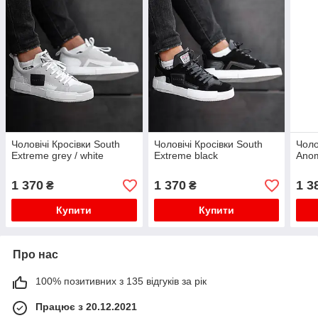
Чоловічі Кросівки South
Чоловічі Кросівки South
Чоло
Extreme grey / white
Extreme black
Anom
1 370
1 370
1 3
₴
₴
Купити
Купити
Про нас
100% позитивних з 135 відгуків за рік
Працює з 20.12.2021