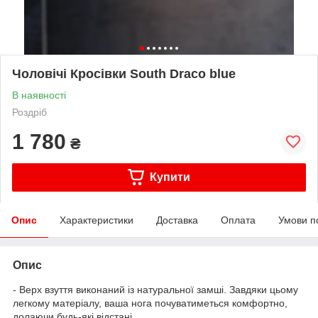
Чоловічі Кросівки South Draco blue
В наявності
Роздріб
1 780
₴
Купити
Опис
Характеристики
Доставка
Оплата
Умови п
Опис
- Верх взуття виконаний із натуральної замші. Завдяки цьому
легкому матеріалу, ваша нога почуватиметься комфортно,
долаючи будь-які відстані.