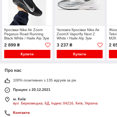
Кросівки Nike Air Zoom
Чоловічі Кросівки Nike Air
Жіно
Pegasus Road Running
ZoomX Vaporfly Next 2
Tekn
Black White / Найк Аїр Зум
White / Найк Аїр Зум
М2К 
Пегасус Роуд Раннінг
Вапорфлай Некст 2 Білі з
2 899
3 237
2 6
₴
₴
Чорні з Білим
Чорним
Купити
Купити
Про нас
100% позитивних з 135 відгуків за рік
Працює з 20.12.2021
м. Київ
вул. Берковецька, 6Д, Індекс 04216, Київ, Україна
Контакти