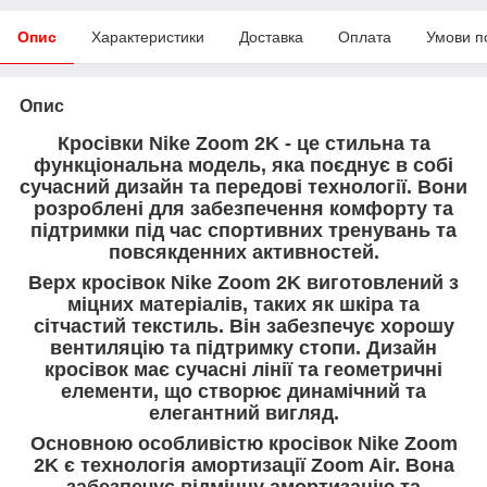
Опис
Характеристики
Доставка
Оплата
Умови п
Опис
Кросівки Nike Zoom 2K - це стильна та
функціональна модель, яка поєднує в собі
сучасний дизайн та передові технології. Вони
розроблені для забезпечення комфорту та
підтримки під час спортивних тренувань та
повсякденних активностей.
Верх кросівок Nike Zoom 2K виготовлений з
міцних матеріалів, таких як шкіра та
сітчастий текстиль. Він забезпечує хорошу
вентиляцію та підтримку стопи. Дизайн
кросівок має сучасні лінії та геометричні
елементи, що створює динамічний та
елегантний вигляд.
Основною особливістю кросівок Nike Zoom
2K є технологія амортизації Zoom Air. Вона
забезпечує відмінну амортизацію та