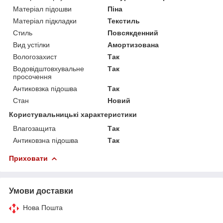
Матеріал підошви
Піна
Матеріал підкладки
Текстиль
Стиль
Повсякденний
Вид устілки
Амортизована
Вологозахист
Так
Водовідштовхувальне
Так
просочення
Антиковзка підошва
Так
Стан
Новий
Користувальницькі характеристики
Влагозащита
Так
Антиковзна підошва
Так
Приховати
Умови доставки
Нова Пошта