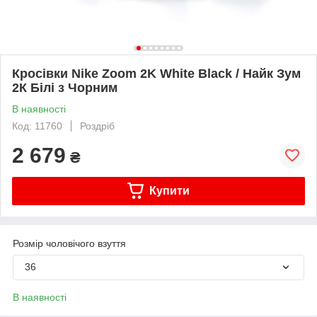
Кросівки Nike Zoom 2K White Black / Найк Зум
2К Білі з Чорним
В наявності
Код: 11760
Роздріб
2 679
₴
Купити
Розмір чоловічого взуття
36
В наявності